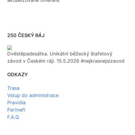
aktualizované itineráře.
250 ČESKÝ RÁJ
Dvěstěpadesátka. Unikátní běžecký štafetový
závod v Českém ráji. 15.5.2026 #nejkrasnejsizavod
ODKAZY
Trasa
Vstup do administrace
Pravidla
Partneři
F.A.Q