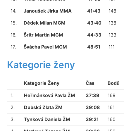
14.
Janoušek Jirka MMA
41:43
148
15.
Dědek Milan MGM
43:40
138
16.
Šritr Martin MGM
44:33
133
17.
Švácha Pavel MGM
48:51
111
Kategorie ženy
Kategorie Ženy
Čas
Bodů
1.
Heřmánková Pavla ŽM
37:39
169
2.
Dubská Zlata ŽM
39:08
161
3.
Tynková Daniela ŽM
39:21
160