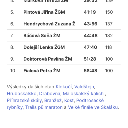
4.
Marková Tereza ŽM
39:32
159
5.
Pintová Jiřina ŽGM
41:19
150
6.
Hendrychová Zuzana Ž
43:56
137
7.
Báčová Soňa ŽM
44:48
132
8.
Dolejší Lenka ŽGM
47:40
118
9.
Doktorová Pavlína ŽM
51:28
100
10.
Fialová Petra ŽM
56:48
100
Výsledky dalších etap
Klokočí
,
Valdštejn
,
Hruboskalsko
,
Drábovna
,
Maloskalský kalich
,
Příhrazské skály
,
Branžež
,
Kost
,
Podtrosecké
rybníky
,
Trails půlmaraton
a
Velké finále ve Skaláku
.