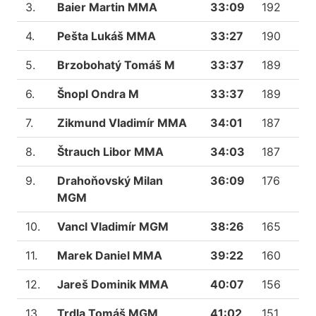
3.
Baier Martin MMA
33:09
192
4.
Pešta Lukáš MMA
33:27
190
5.
Brzobohatý Tomáš M
33:37
189
6.
Šnopl Ondra M
33:37
189
7.
Zikmund Vladimír MMA
34:01
187
8.
Štrauch Libor MMA
34:03
187
9.
Drahoňovský Milan
36:09
176
MGM
10.
Vancl Vladimír MGM
38:26
165
11.
Marek Daniel MMA
39:22
160
12.
Jareš Dominik MMA
40:07
156
13.
Trdla Tomáš MGM
41:02
151