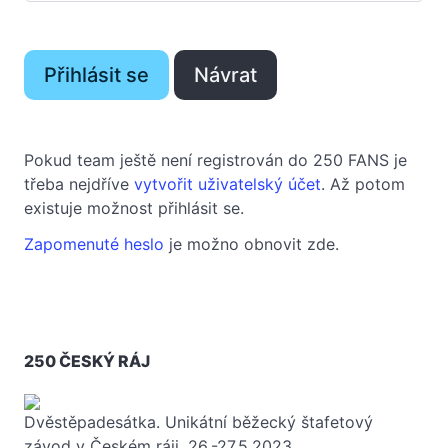
Pokud team ještě není registrován do 250 FANS je
třeba nejdříve
vytvořit uživatelský účet
. Až potom
existuje možnost přihlásit se.
Zapomenuté heslo
je možno obnovit zde.
250 ČESKÝ RÁJ
Dvěstěpadesátka. Unikátní běžecký štafetový
závod v Českém ráji. 26.-27.5.2023