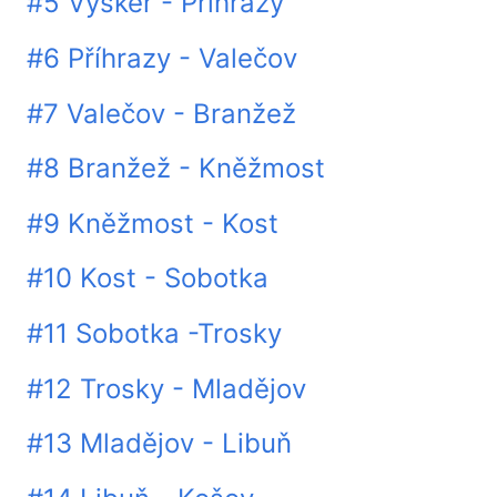
#5 Vyskeř - Příhrazy
#6 Příhrazy - Valečov
#7 Valečov - Branžež
#8 Branžež - Kněžmost
#9 Kněžmost - Kost
#10 Kost - Sobotka
#11 Sobotka -Trosky
#12 Trosky - Mladějov
#13 Mladějov - Libuň