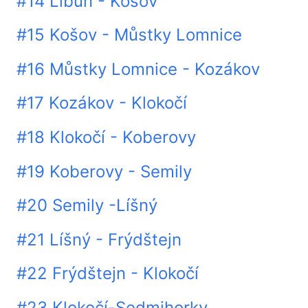
#14 Libuň - Košov
#15 Košov - Můstky Lomnice
#16 Můstky Lomnice - Kozákov
#17 Kozákov - Klokočí
#18 Klokočí - Koberovy
#19 Koberovy - Semily
#20 Semily -Líšný
#21 Líšný - Frýdštejn
#22 Frýdštejn - Klokočí
#23 Klokočí-Sedmihorky