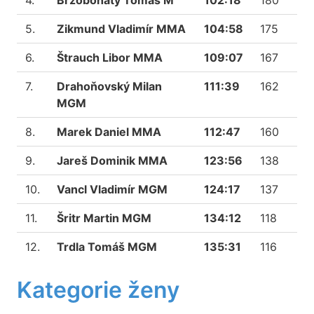
4.
Brzobohatý Tomáš M
102:18
180
5.
Zikmund Vladimír MMA
104:58
175
6.
Štrauch Libor MMA
109:07
167
7.
Drahoňovský Milan
111:39
162
MGM
8.
Marek Daniel MMA
112:47
160
9.
Jareš Dominik MMA
123:56
138
10.
Vancl Vladimír MGM
124:17
137
11.
Šritr Martin MGM
134:12
118
12.
Trdla Tomáš MGM
135:31
116
Kategorie ženy