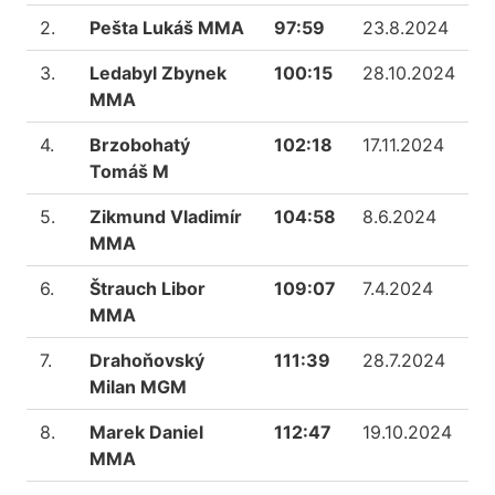
2.
Pešta Lukáš MMA
97:59
23.8.2024
3.
Ledabyl Zbynek
100:15
28.10.2024
MMA
4.
Brzobohatý
102:18
17.11.2024
Tomáš M
5.
Zikmund Vladimír
104:58
8.6.2024
MMA
6.
Štrauch Libor
109:07
7.4.2024
MMA
7.
Drahoňovský
111:39
28.7.2024
Milan MGM
8.
Marek Daniel
112:47
19.10.2024
MMA