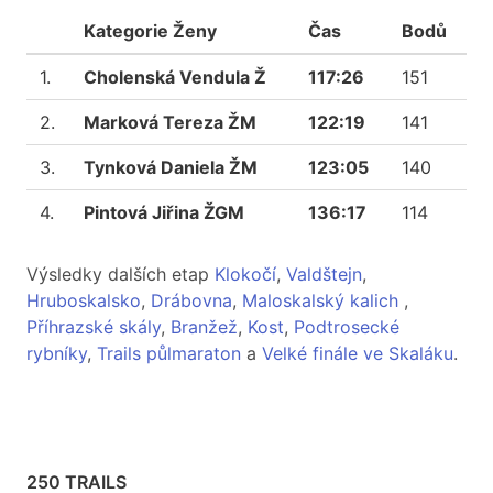
Kategorie Ženy
Čas
Bodů
1.
Cholenská Vendula Ž
117:26
151
2.
Marková Tereza ŽM
122:19
141
3.
Tynková Daniela ŽM
123:05
140
4.
Pintová Jiřina ŽGM
136:17
114
Výsledky dalších etap
Klokočí
,
Valdštejn
,
Hruboskalsko
,
Drábovna
,
Maloskalský kalich
,
Příhrazské skály
,
Branžež
,
Kost
,
Podtrosecké
rybníky
,
Trails půlmaraton
a
Velké finále ve Skaláku
.
250 TRAILS