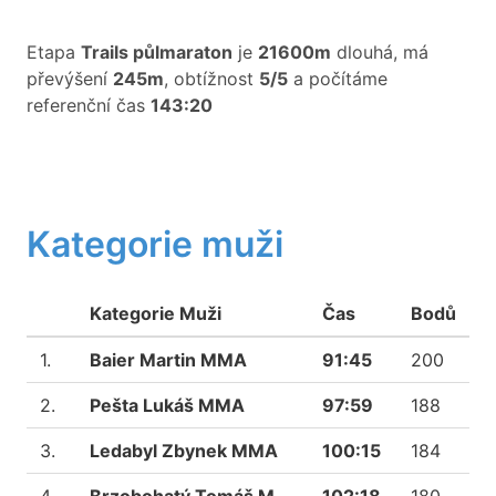
Etapa
Trails půlmaraton
je
21600m
dlouhá, má
převýšení
245m
, obtížnost
5/5
a počítáme
referenční čas
143:20
Kategorie muži
Kategorie Muži
Čas
Bodů
1.
Baier Martin MMA
91:45
200
2.
Pešta Lukáš MMA
97:59
188
3.
Ledabyl Zbynek MMA
100:15
184