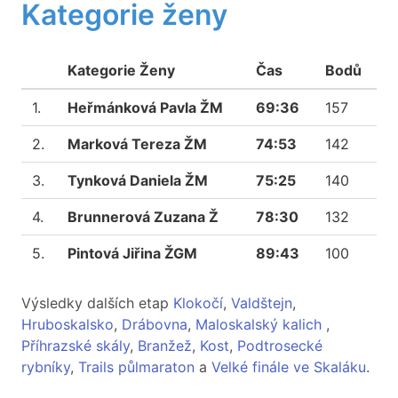
Kategorie ženy
Kategorie Ženy
Čas
Bodů
1.
Heřmánková Pavla ŽM
69:36
157
2.
Marková Tereza ŽM
74:53
142
3.
Tynková Daniela ŽM
75:25
140
4.
Brunnerová Zuzana Ž
78:30
132
5.
Pintová Jiřina ŽGM
89:43
100
Výsledky dalších etap
Klokočí
,
Valdštejn
,
Hruboskalsko
,
Drábovna
,
Maloskalský kalich
,
Příhrazské skály
,
Branžež
,
Kost
,
Podtrosecké
rybníky
,
Trails půlmaraton
a
Velké finále ve Skaláku
.