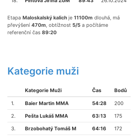
18.
Pintová Jiřina ŽGM
89:43
26.10.2024
Etapa
Maloskalský kalich
je
11100m
dlouhá, má
převýšení
470m
, obtížnost
5/5
a počítáme
referenční čas
89:20
Kategorie muži
Kategorie Muži
Čas
Bodů
1.
Baier Martin MMA
54:28
200
2.
Pešta Lukáš MMA
63:13
175
3.
Brzobohatý Tomáš M
64:16
172