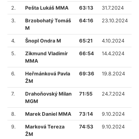
2.
Pešta Lukáš MMA
63:13
31.7.2024
3.
Brzobohatý Tomáš
64:16
23.10.2024
M
4.
Šnopl Ondra M
65:21
4.10.2024
5.
Zikmund Vladimír
66:54
14.4.2024
MMA
6.
Heřmánková Pavla
69:36
19.8.2024
ŽM
7.
Drahoňovský Milan
71:55
24.7.2024
MGM
8.
Marek Daniel MMA
73:14
9.10.2024
9.
Marková Tereza
74:53
9.10.2024
ŽM