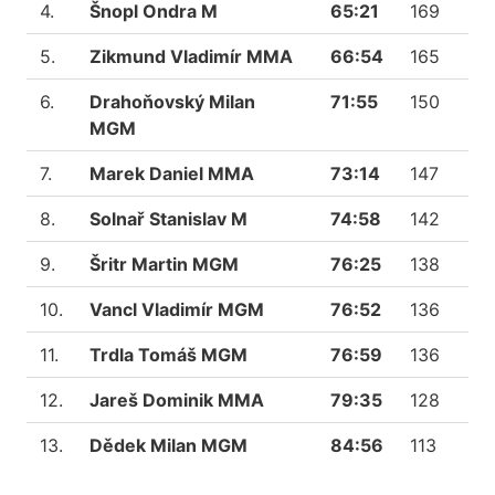
4.
Šnopl Ondra M
65:21
169
5.
Zikmund Vladimír MMA
66:54
165
6.
Drahoňovský Milan
71:55
150
MGM
7.
Marek Daniel MMA
73:14
147
8.
Solnař Stanislav M
74:58
142
9.
Šritr Martin MGM
76:25
138
10.
Vancl Vladimír MGM
76:52
136
11.
Trdla Tomáš MGM
76:59
136
12.
Jareš Dominik MMA
79:35
128
13.
Dědek Milan MGM
84:56
113