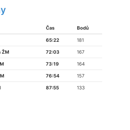
ny
Čas
Bodů
65:22
181
a ŽM
72:03
167
ŽM
73:19
164
ŽM
76:54
157
M
87:55
133