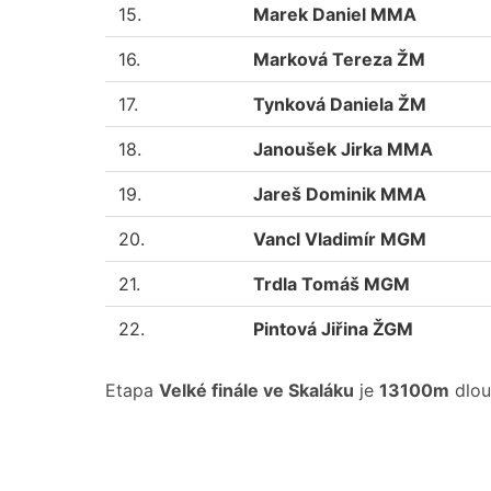
15.
Marek Daniel MMA
16.
Marková Tereza ŽM
17.
Tynková Daniela ŽM
18.
Janoušek Jirka MMA
19.
Jareš Dominik MMA
20.
Vancl Vladimír MGM
21.
Trdla Tomáš MGM
22.
Pintová Jiřina ŽGM
Etapa
Velké finále ve Skaláku
je
13100m
dlou