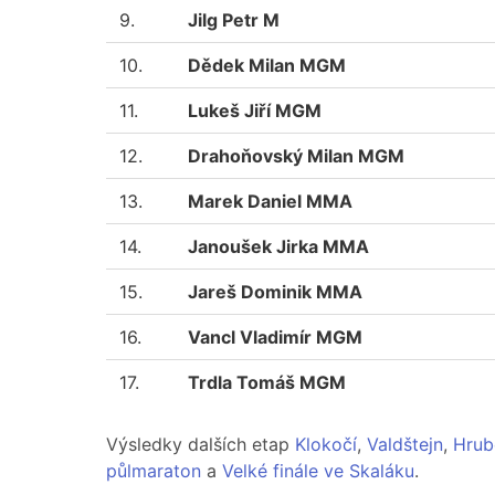
9.
Jilg Petr M
10.
Dědek Milan MGM
11.
Lukeš Jiří MGM
12.
Drahoňovský Milan MGM
13.
Marek Daniel MMA
14.
Janoušek Jirka MMA
15.
Jareš Dominik MMA
16.
Vancl Vladimír MGM
17.
Trdla Tomáš MGM
Výsledky dalších etap
Klokočí
,
Valdštejn
,
Hrub
půlmaraton
a
Velké finále ve Skaláku
.