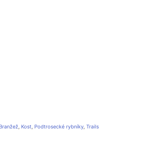
Branžež
,
Kost
,
Podtrosecké rybníky
,
Trails