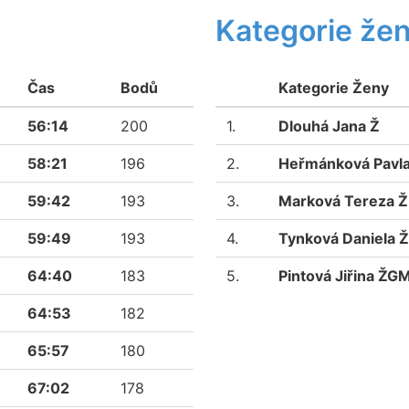
Kategorie že
Čas
Bodů
Kategorie Ženy
56:14
200
1.
Dlouhá Jana Ž
58:21
196
2.
Heřmánková Pavl
59:42
193
3.
Marková Tereza 
59:49
193
4.
Tynková Daniela 
64:40
183
5.
Pintová Jiřina ŽG
64:53
182
65:57
180
67:02
178