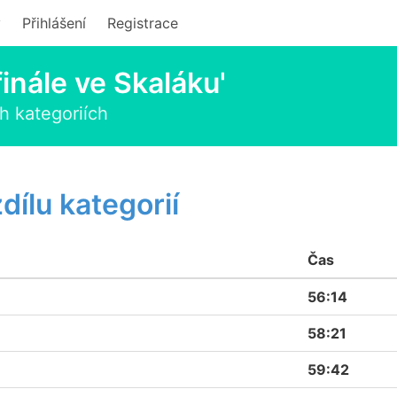
y
Přihlášení
Registrace
inále ve Skaláku'
h kategoriích
ílu kategorií
Čas
56:14
58:21
59:42