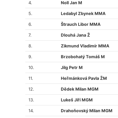
4.
Noll Jan M
5.
Ledabyl Zbynek MMA
6.
Štrauch Libor MMA
7.
Dlouhá Jana Ž
8.
Zikmund Vladimír MMA
9.
Brzobohatý Tomáš M
10.
Jilg Petr M
11.
Heřmánková Pavla ŽM
12.
Dědek Milan MGM
13.
Lukeš Jiří MGM
14.
Drahoňovský Milan MGM