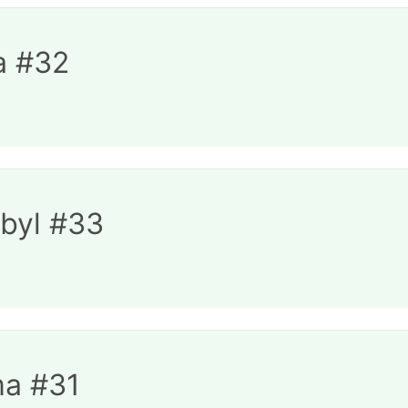
a #32
byl #33
a #31