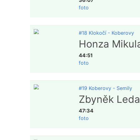
36:07
foto
#18 Klokočí - Koberovy
Honza Mikul
44:51
foto
#19 Koberovy - Semily
Zbyněk Leda
47:34
foto