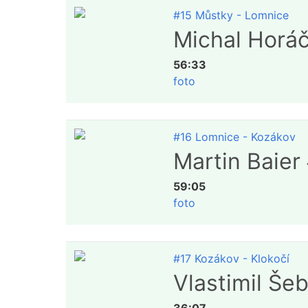
#15 Můstky - Lomnice
Michal Horá
56:33
foto
#16 Lomnice - Kozákov
Martin Baier
59:05
foto
#17 Kozákov - Klokočí
Vlastimil Še