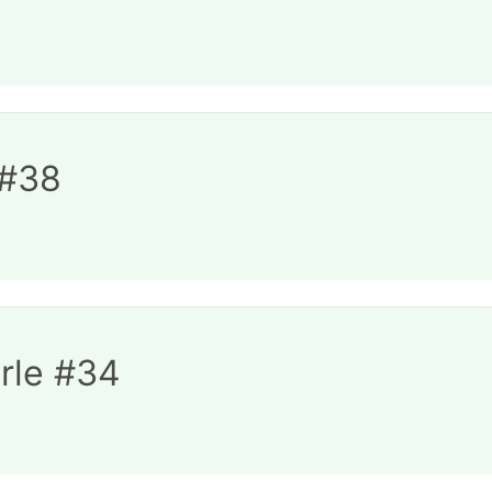
 #38
brle #34