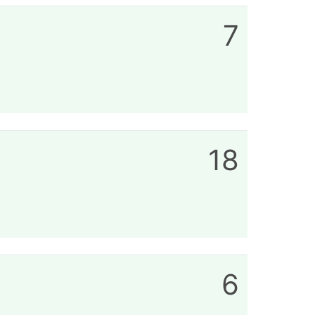
7
18
6