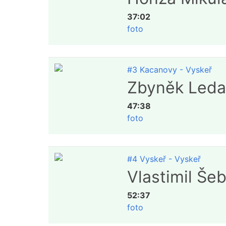
37:02
foto
#3 Kacanovy - Vyskeř
Zbyněk Leda
47:38
foto
#4 Vyskeř - Vyskeř
Vlastimil Še
52:37
foto