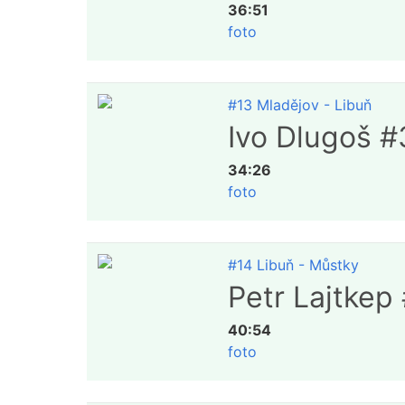
36:51
foto
#13 Mladějov - Libuň
Ivo Dlugoš #
34:26
foto
#14 Libuň - Můstky
Petr Lajtkep
40:54
foto