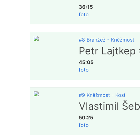
36:15
foto
#8 Branžež - Kněžmost
Petr Lajtkep
45:05
foto
#9 Kněžmost - Kost
Vlastimil Še
50:25
foto