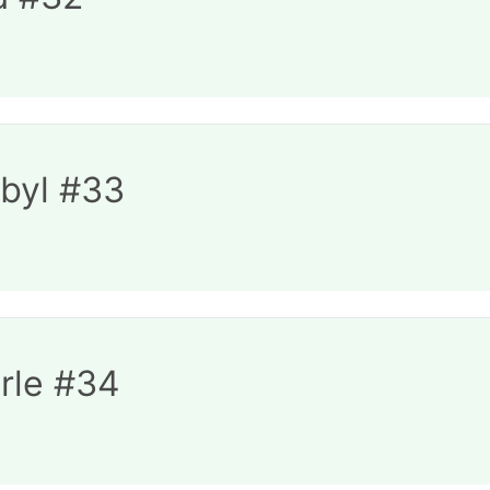
byl #33
brle #34