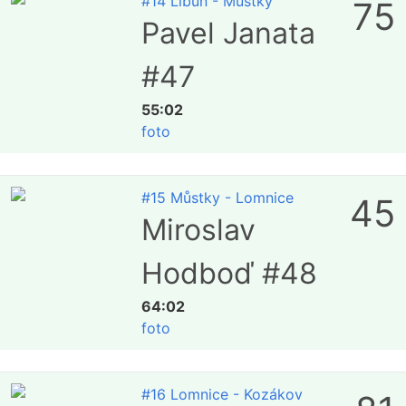
#14 Libuň - Můstky
75
Pavel Janata
#47
55:02
foto
#15 Můstky - Lomnice
45
Miroslav
Hodboď #48
64:02
foto
#16 Lomnice - Kozákov