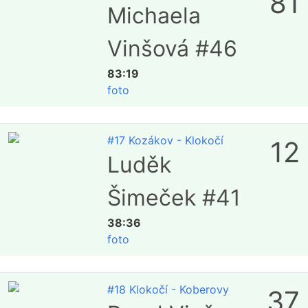
81
Michaela
Vinšová #46
83:19
foto
#17 Kozákov - Klokočí
12
Luděk
Šimeček #41
38:36
foto
#18 Klokočí - Koberovy
37