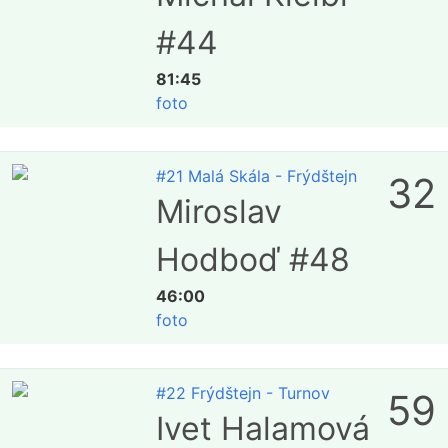
#44
81:45
foto
#21 Malá Skála - Frýdštejn
32
Miroslav
Hodboď #48
46:00
foto
#22 Frýdštejn - Turnov
59
Ivet Halamová