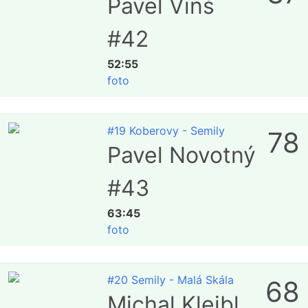
Pavel Vinš
#42
52:55
foto
#19 Koberovy - Semily
78
Pavel Novotný
#43
63:45
foto
#20 Semily - Malá Skála
68
Michal Kleibl