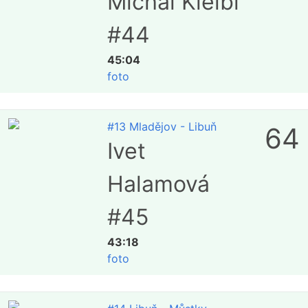
Michal Kleibl
#44
45:04
foto
#13 Mladějov - Libuň
64
Ivet
Halamová
#45
43:18
foto