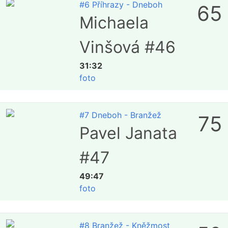
#6 Příhrazy - Dneboh
65
Michaela
Vinšová #46
31:32
foto
#7 Dneboh - Branžež
75
Pavel Janata
#47
49:47
foto
#8 Branžež - Kněžmost