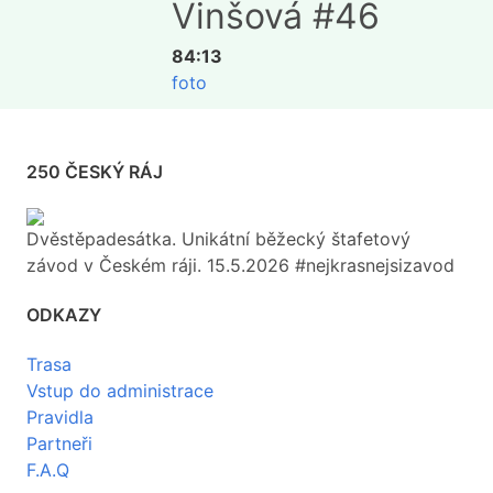
Vinšová #46
84:13
foto
250 ČESKÝ RÁJ
Dvěstěpadesátka. Unikátní běžecký štafetový
závod v Českém ráji. 15.5.2026 #nejkrasnejsizavod
ODKAZY
Trasa
Vstup do administrace
Pravidla
Partneři
F.A.Q