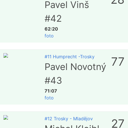
Pavel Vinš
#42
62:20
foto
#11 Humprecht -Trosky
77
Pavel Novotný
#43
71:07
foto
#12 Trosky - Mladějov
27