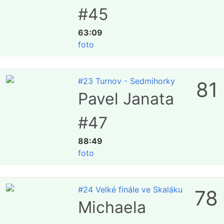
#45
63:09
foto
#23 Turnov - Sedmihorky
81
Pavel Janata
#47
88:49
foto
#24 Velké finále ve Skaláku
78
Michaela