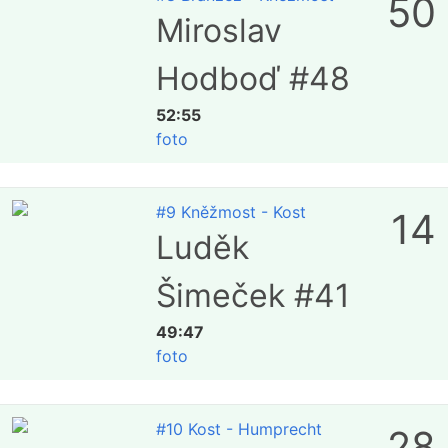
50
Miroslav
Hodboď #48
52:55
foto
#9 Kněžmost - Kost
14
Luděk
Šimeček #41
49:47
foto
#10 Kost - Humprecht
28