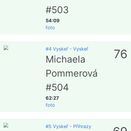
#503
54:09
foto
#4 Vyskeř - Vyskeř
76
Michaela
Pommerová
#504
62:27
foto
#5 Vyskeř - Příhrazy