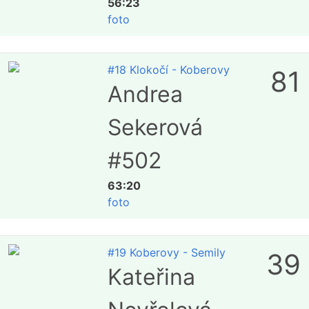
56:23
foto
#18 Klokočí - Koberovy
81
Andrea
Sekerová
#502
63:20
foto
#19 Koberovy - Semily
39
Kateřina