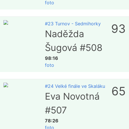
foto
#23 Turnov - Sedmihorky
93
Naděžda
Šugová #508
98:16
foto
#24 Velké finále ve Skaláku
65
Eva Novotná
#507
78:26
foto