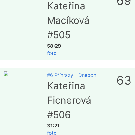
69
Kateřina
Macíková
#505
58:29
foto
#6 Příhrazy - Dneboh
63
Kateřina
Ficnerová
#506
31:21
foto