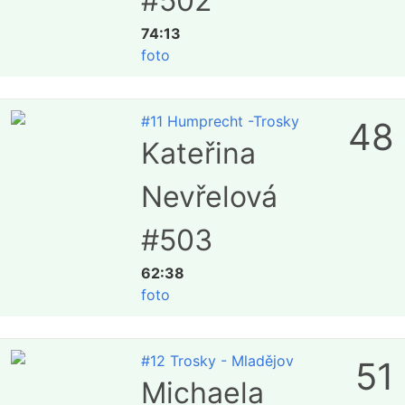
#502
74:13
foto
#11 Humprecht -Trosky
48
Kateřina
Nevřelová
#503
62:38
foto
#12 Trosky - Mladějov
51
Michaela