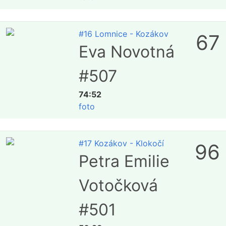
#16 Lomnice - Kozákov
67
Eva Novotná
#507
74:52
foto
#17 Kozákov - Klokočí
96
Petra Emilie
Votočková
#501