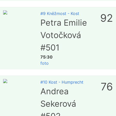
#9 Kněžmost - Kost
92
Petra Emilie
Votočková
#501
75:30
foto
#10 Kost - Humprecht
76
Andrea
Sekerová