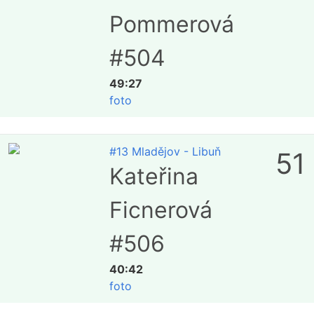
Pommerová
#504
49:27
foto
#13 Mladějov - Libuň
51
Kateřina
Ficnerová
#506
40:42
foto