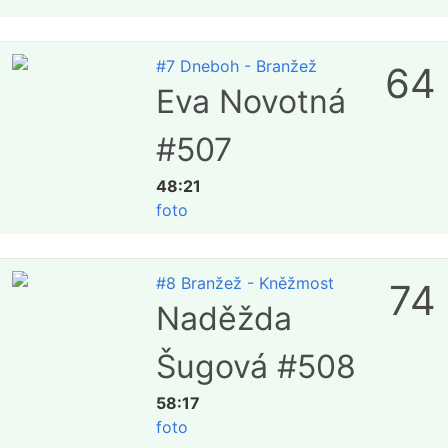
#7 Dneboh - Branžež
64
Eva Novotná
#507
48:21
foto
#8 Branžež - Kněžmost
74
Naděžda
Šugová #508
58:17
foto