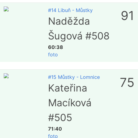
#14 Libuň - Můstky
91
Naděžda
Šugová #508
60:38
foto
#15 Můstky - Lomnice
75
Kateřina
Macíková
#505
71:40
foto