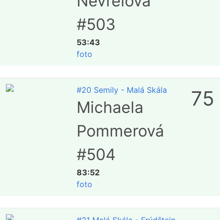
Nevřelová
#503
53:43
foto
#20 Semily - Malá Skála
75
Michaela
Pommerová
#504
83:52
foto