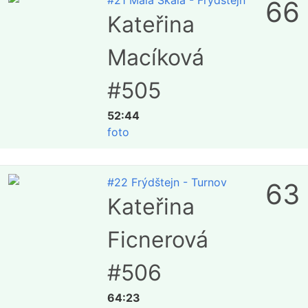
#21 Malá Skála - Frýdštejn
66
Kateřina
Macíková
#505
52:44
foto
#22 Frýdštejn - Turnov
63
Kateřina
Ficnerová
#506
64:23