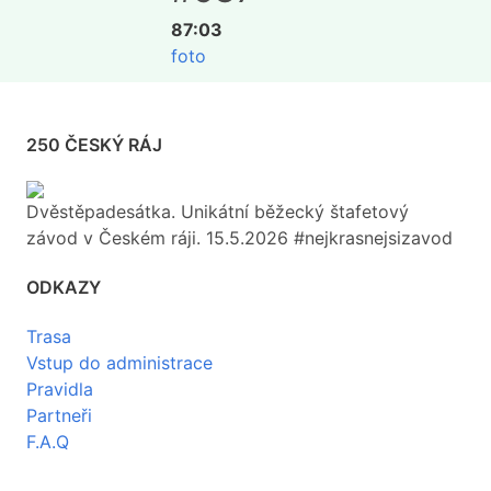
87:03
foto
250 ČESKÝ RÁJ
Dvěstěpadesátka. Unikátní běžecký štafetový
závod v Českém ráji. 15.5.2026 #nejkrasnejsizavod
ODKAZY
Trasa
Vstup do administrace
Pravidla
Partneři
F.A.Q