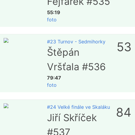
Fejfárek #535
55:19
foto
#23 Turnov - Sedmihorky
53
Štěpán
Vršťala #536
79:47
foto
#24 Velké finále ve Skaláku
84
Jiří Skříček
#537