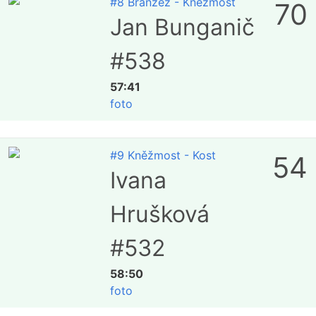
#8 Branžež - Kněžmost
70
Jan Bunganič
#538
57:41
foto
#9 Kněžmost - Kost
54
Ivana
Hrušková
#532
58:50
foto