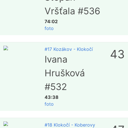
Vršťala #536
74:02
foto
#17 Kozákov - Klokočí
43
Ivana
Hrušková
#532
43:38
foto
#18 Klokočí - Koberovy