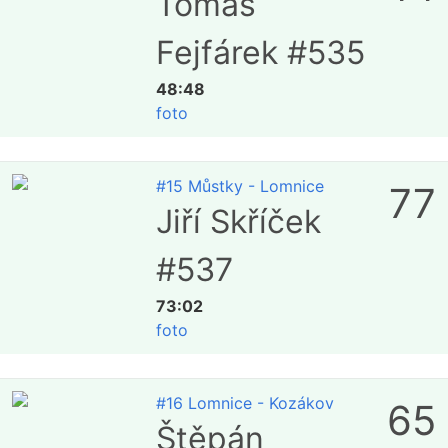
Tomáš
Fejfárek #535
48:48
foto
#15 Můstky - Lomnice
77
Jiří Skříček
#537
73:02
foto
#16 Lomnice - Kozákov
65
Štěpán