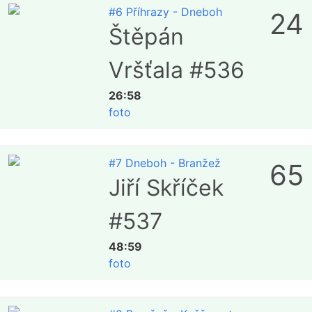
#6 Příhrazy - Dneboh
24
Štěpán
Vršťala #536
26:58
foto
#7 Dneboh - Branžež
65
Jiří Skříček
#537
48:59
foto