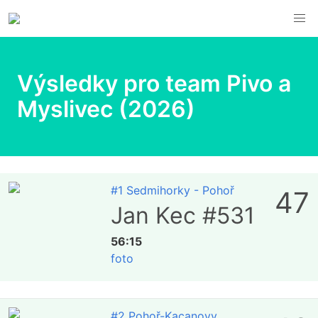
Výsledky pro team Pivo a
Myslivec (2026)
#1 Sedmihorky - Pohoř
47
Jan Kec #531
56:15
foto
#2 Pohoř-Kacanovy