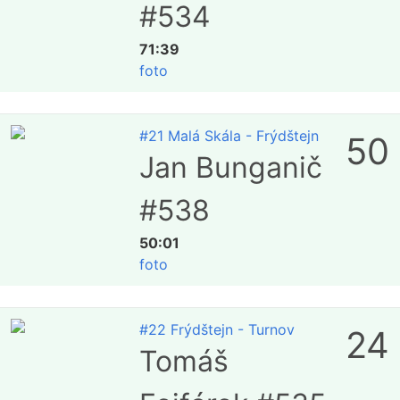
#534
71:39
foto
#21 Malá Skála - Frýdštejn
50
Jan Bunganič
#538
50:01
foto
#22 Frýdštejn - Turnov
24
Tomáš