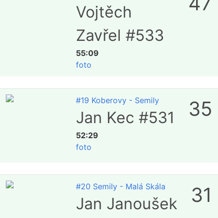
47
Vojtěch
Zavřel #533
55:09
foto
#19 Koberovy - Semily
35
Jan Kec #531
52:29
foto
#20 Semily - Malá Skála
31
Jan Janoušek