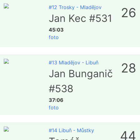
#12 Trosky - Mladějov
26
Jan Kec #531
45:03
foto
#13 Mladějov - Libuň
28
Jan Bunganič
#538
37:06
foto
#14 Libuň - Můstky
44