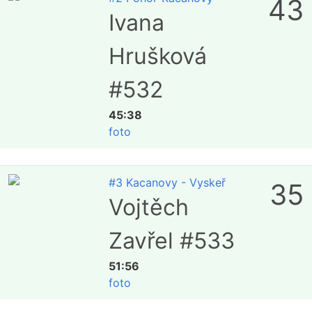
43
Ivana
Hrušková
#532
45:38
foto
#3 Kacanovy - Vyskeř
35
Vojtěch
Zavřel #533
51:56
foto