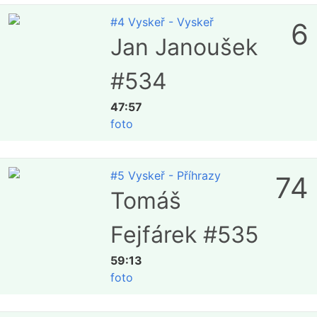
#4 Vyskeř - Vyskeř
6
Jan Janoušek
#534
47:57
foto
#5 Vyskeř - Příhrazy
74
Tomáš
Fejfárek #535
59:13
foto