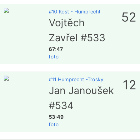
#10 Kost - Humprecht
52
Vojtěch
Zavřel #533
67:47
foto
#11 Humprecht -Trosky
12
Jan Janoušek
#534
53:49
foto