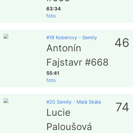
63:34
foto
#19 Koberovy - Semily
46
Antonín
Fajstavr #668
55:41
foto
#20 Semily - Malá Skála
74
Lucie
Paloušová