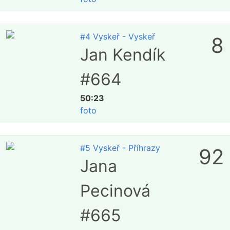
#4 Vyskeř - Vyskeř
8
Jan Kendík
#664
50:23
foto
#5 Vyskeř - Příhrazy
92
Jana
Pecinová
#665