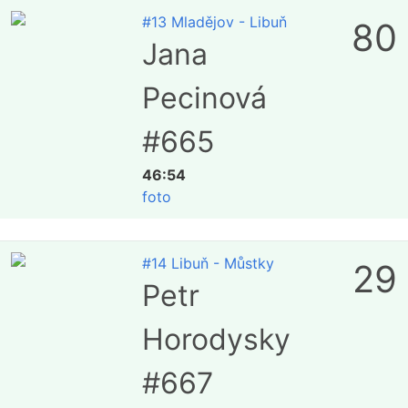
#13 Mladějov - Libuň
80
Jana
Pecinová
#665
46:54
foto
#14 Libuň - Můstky
29
Petr
Horodysky
#667