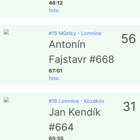
46:12
foto
#15 Můstky - Lomnice
56
Antonín
Fajstavr #668
67:01
foto
#16 Lomnice - Kozákov
31
Jan Kendík
#664
65:35