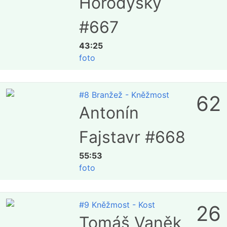
Horodysky
#667
43:25
foto
#8 Branžež - Kněžmost
62
Antonín
Fajstavr #668
55:53
foto
#9 Kněžmost - Kost
26
Tomáš Vaněk