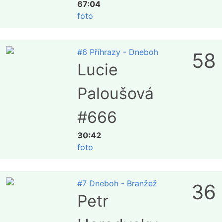
67:04
foto
#6 Příhrazy - Dneboh
58
Lucie
Paloušová
#666
30:42
foto
#7 Dneboh - Branžež
36
Petr