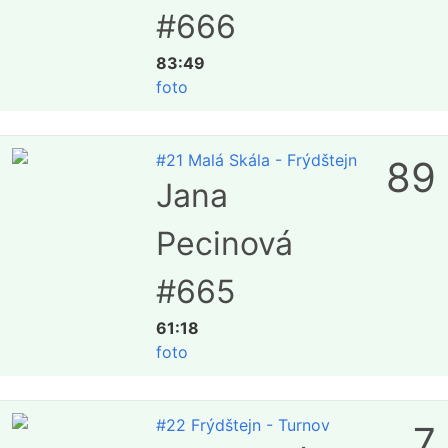
#666
83:49
foto
#21 Malá Skála - Frýdštejn
89
Jana
Pecinová
#665
61:18
foto
#22 Frýdštejn - Turnov
7