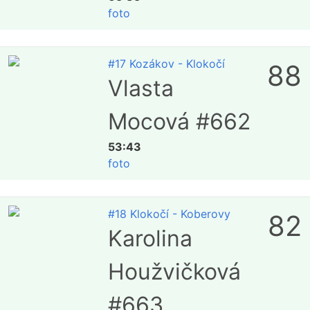
foto
#17 Kozákov - Klokočí
88
Vlasta
Mocová #662
53:43
foto
#18 Klokočí - Koberovy
82
Karolina
Houžvičková
#663