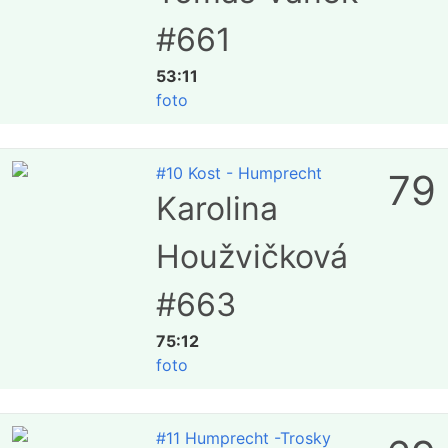
#661
53:11
foto
#10 Kost - Humprecht
79
Karolina
Houžvičková
#663
75:12
foto
#11 Humprecht -Trosky