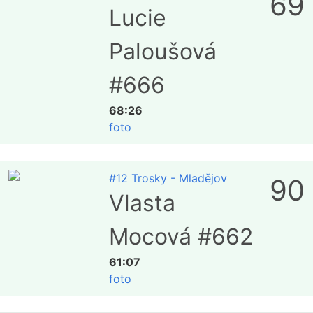
69
Lucie
Paloušová
#666
68:26
foto
#12 Trosky - Mladějov
90
Vlasta
Mocová #662
61:07
foto