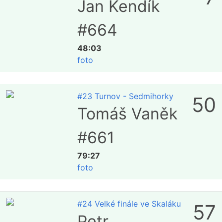
Jan Kendík
#664
48:03
foto
#23 Turnov - Sedmihorky
50
Tomáš Vaněk
#661
79:27
foto
#24 Velké finále ve Skaláku
57
Petr