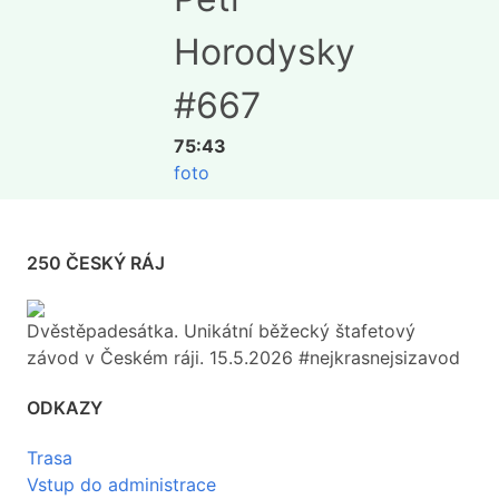
Horodysky
#667
75:43
foto
250 ČESKÝ RÁJ
Dvěstěpadesátka. Unikátní běžecký štafetový
závod v Českém ráji. 15.5.2026 #nejkrasnejsizavod
ODKAZY
Trasa
Vstup do administrace