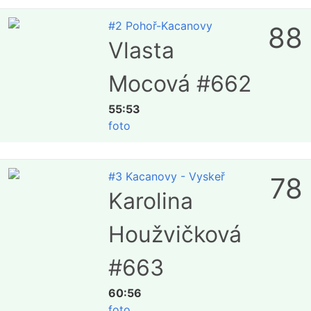
#2 Pohoř-Kacanovy
88
Vlasta
Mocová #662
55:53
foto
#3 Kacanovy - Vyskeř
78
Karolina
Houžvičková
#663
60:56
foto