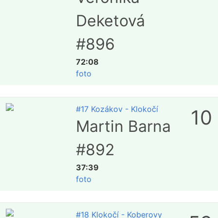
Deketová
#896
72:08
foto
#17 Kozákov - Klokočí
10
Martin Barna
#892
37:39
foto
#18 Klokočí - Koberovy