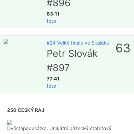
#896
83:11
foto
#24 Velké finále ve Skaláku
63
Petr Slovák
#897
77:41
foto
250 ČESKÝ RÁJ
Dvěstěpadesátka. Unikátní běžecký štafetový