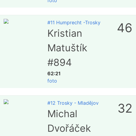
foto
#11 Humprecht -Trosky
46
Kristian
Matuštík
#894
62:21
foto
#12 Trosky - Mladějov
32
Michal
Dvořáček