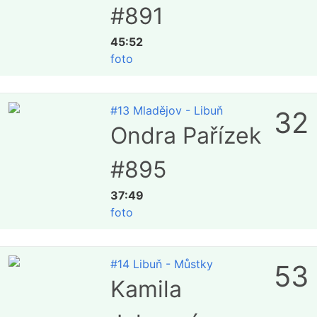
#891
45:52
foto
#13 Mladějov - Libuň
32
Ondra Pařízek
#895
37:49
foto
#14 Libuň - Můstky
53
Kamila