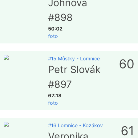
Johnová
#898
50:02
foto
#15 Můstky - Lomnice
60
Petr Slovák
#897
67:18
foto
#16 Lomnice - Kozákov
61
Veronika