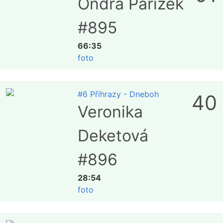
Ondra Pařízek
#895
66:35
foto
#6 Příhrazy - Dneboh
40
Veronika
Deketová
#896
28:54
foto