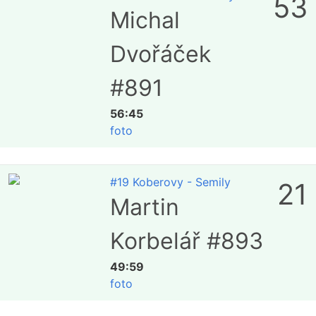
53
Michal
Dvořáček
#891
56:45
foto
#19 Koberovy - Semily
21
Martin
Korbelář #893
49:59
foto