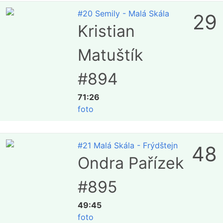
#20 Semily - Malá Skála
29
Kristian
Matuštík
#894
71:26
foto
#21 Malá Skála - Frýdštejn
48
Ondra Pařízek
#895
49:45
foto