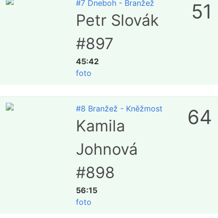
#7 Dneboh - Branžež
51
Petr Slovák
#897
45:42
foto
#8 Branžež - Kněžmost
64
Kamila
Johnová
#898
56:15
foto