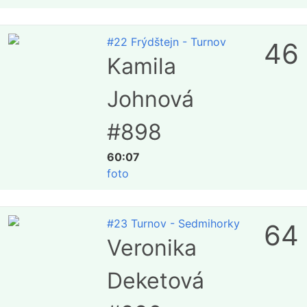
#22 Frýdštejn - Turnov
46
Kamila
Johnová
#898
60:07
foto
#23 Turnov - Sedmihorky
64
Veronika
Deketová