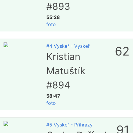
#893
55:28
foto
#4 Vyskeř - Vyskeř
62
Kristian
Matuštík
#894
58:47
foto
#5 Vyskeř - Příhrazy
91