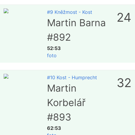
#9 Kněžmost - Kost
24
Martin Barna
#892
52:53
foto
#10 Kost - Humprecht
32
Martin
Korbelář
#893
62:53