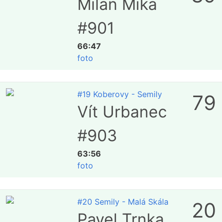
Milan Mika
#901
66:47
foto
#19 Koberovy - Semily
79
Vít Urbanec
#903
63:56
foto
#20 Semily - Malá Skála
20
Pavel Trnka