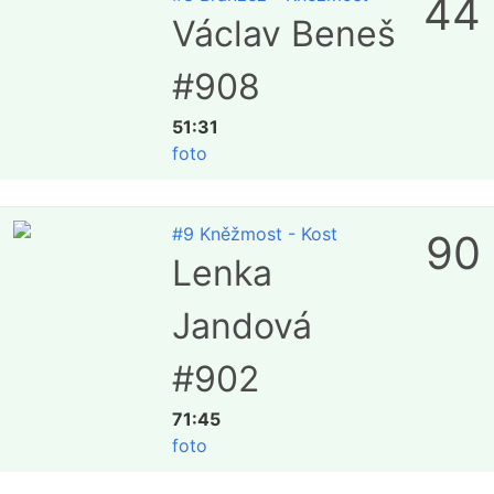
44
Václav Beneš
#908
51:31
foto
#9 Kněžmost - Kost
90
Lenka
Jandová
#902
71:45
foto