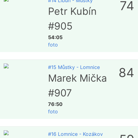
#14 Libuň - Můstky
74
Petr Kubín
#905
54:05
foto
#15 Můstky - Lomnice
84
Marek Mička
#907
76:50
foto
#16 Lomnice - Kozákov