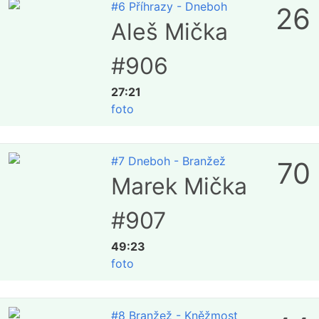
#6 Příhrazy - Dneboh
26
Aleš Mička
#906
27:21
foto
#7 Dneboh - Branžež
70
Marek Mička
#907
49:23
foto
#8 Branžež - Kněžmost