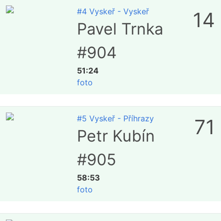
#4 Vyskeř - Vyskeř
14
Pavel Trnka
#904
51:24
foto
#5 Vyskeř - Příhrazy
71
Petr Kubín
#905
58:53
foto