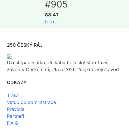
#905
88:41
foto
250 ČESKÝ RÁJ
Dvěstěpadesátka. Unikátní běžecký štafetový
závod v Českém ráji. 15.5.2026 #nejkrasnejsizavod
ODKAZY
Trasa
Vstup do administrace
Pravidla
Partneři
F.A.Q