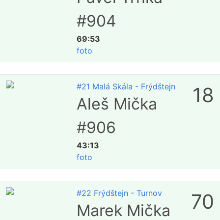
#904
69:53
foto
#21 Malá Skála - Frýdštejn
18
Aleš Mička
#906
43:13
foto
#22 Frýdštejn - Turnov
70
Marek Mička