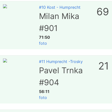
#10 Kost - Humprecht
69
Milan Mika
#901
71:50
foto
#11 Humprecht -Trosky
21
Pavel Trnka
#904
56:11
foto