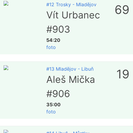
#12 Trosky - Mladějov
69
Vít Urbanec
#903
54:20
foto
#13 Mladějov - Libuň
19
Aleš Mička
#906
35:00
foto