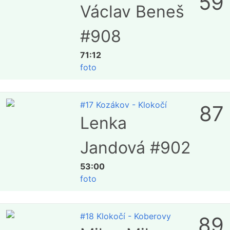
59
Václav Beneš
#908
71:12
foto
#17 Kozákov - Klokočí
87
Lenka
Jandová #902
53:00
foto
#18 Klokočí - Koberovy
89