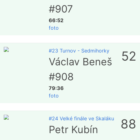
#907
66:52
foto
#23 Turnov - Sedmihorky
52
Václav Beneš
#908
79:36
foto
#24 Velké finále ve Skaláku
88
Petr Kubín