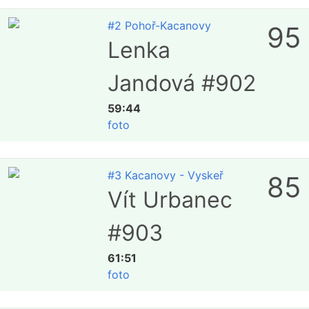
#2 Pohoř-Kacanovy
95
Lenka
Jandová #902
59:44
foto
#3 Kacanovy - Vyskeř
85
Vít Urbanec
#903
61:51
foto