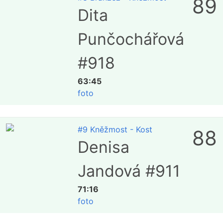
89
Dita
Punčochářová
#918
63:45
foto
#9 Kněžmost - Kost
88
Denisa
Jandová #911
71:16
foto