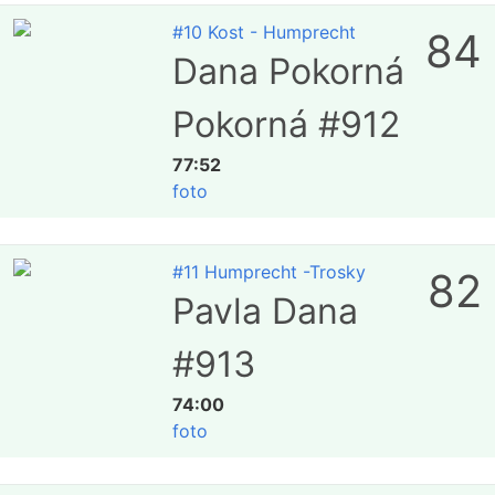
#10 Kost - Humprecht
84
Dana Pokorná
Pokorná #912
77:52
foto
#11 Humprecht -Trosky
82
Pavla Dana
#913
74:00
foto