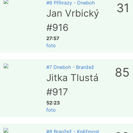
#6 Příhrazy - Dneboh
31
Jan Vrbický
#916
27:57
foto
#7 Dneboh - Branžež
85
Jitka Tlustá
#917
52:23
foto
#8 Branžež - Kněžmost