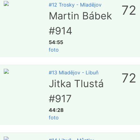
#12 Trosky - Mladějov
72
Martin Bábek
#914
54:55
foto
#13 Mladějov - Libuň
72
Jitka Tlustá
#917
44:28
foto