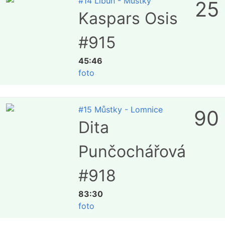
#14 Libuň - Můstky
25
Kaspars Osis
#915
45:46
foto
#15 Můstky - Lomnice
90
Dita
Punčochářová
#918
83:30
foto