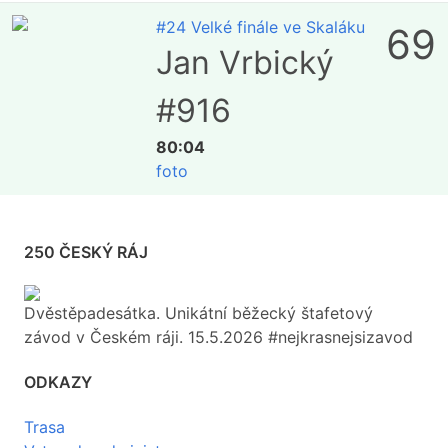
#24 Velké finále ve Skaláku
69
Jan Vrbický
#916
80:04
foto
250 ČESKÝ RÁJ
Dvěstěpadesátka. Unikátní běžecký štafetový
závod v Českém ráji. 15.5.2026 #nejkrasnejsizavod
ODKAZY
Trasa