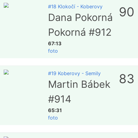
#18 Klokočí - Koberovy
90
Dana Pokorná
Pokorná #912
67:13
foto
#19 Koberovy - Semily
83
Martin Bábek
#914
65:31
foto