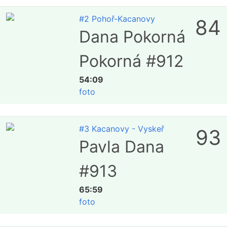
#2 Pohoř-Kacanovy
84
Dana Pokorná
Pokorná #912
54:09
foto
#3 Kacanovy - Vyskeř
93
Pavla Dana
#913
65:59
foto