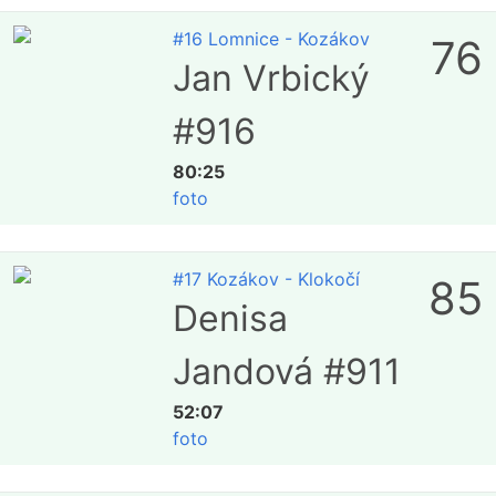
#16 Lomnice - Kozákov
76
Jan Vrbický
#916
80:25
foto
#17 Kozákov - Klokočí
85
Denisa
Jandová #911
52:07
foto