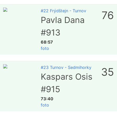
#22 Frýdštejn - Turnov
76
Pavla Dana
#913
68:57
foto
#23 Turnov - Sedmihorky
35
Kaspars Osis
#915
73:40
foto