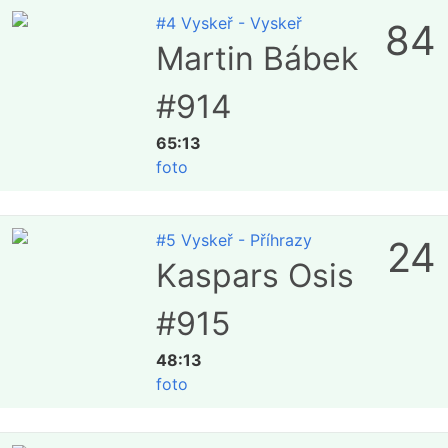
#4 Vyskeř - Vyskeř
84
Martin Bábek
#914
65:13
foto
#5 Vyskeř - Příhrazy
24
Kaspars Osis
#915
48:13
foto