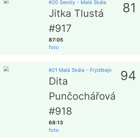
#20 Semily - Malá Skála
81
Jitka Tlustá
#917
87:05
foto
#21 Malá Skála - Frýdštejn
94
Dita
Punčochářová
#918
68:13
foto