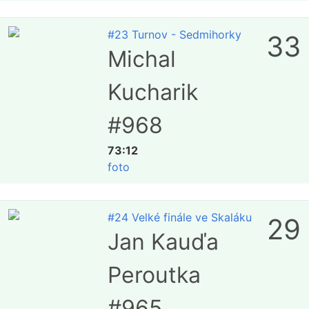
#23 Turnov - Sedmihorky
33
Michal
Kucharik
#968
73:12
foto
#24 Velké finále ve Skaláku
29
Jan Kauďa
Peroutka
#965