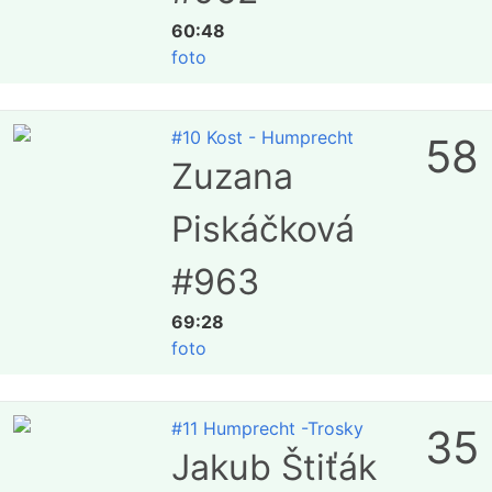
60:48
foto
#10 Kost - Humprecht
58
Zuzana
Piskáčková
#963
69:28
foto
#11 Humprecht -Trosky
35
Jakub Štiťák