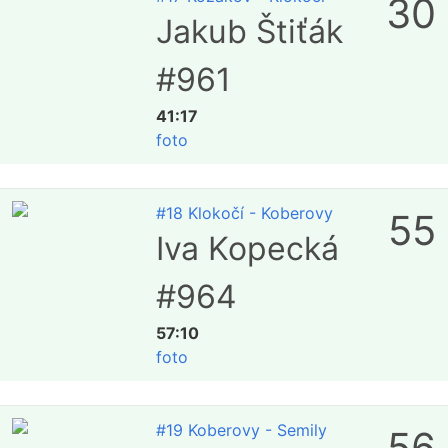
30
Jakub Štiťák
#961
41:17
foto
#18 Klokočí - Koberovy
55
Iva Kopecká
#964
57:10
foto
#19 Koberovy - Semily
56