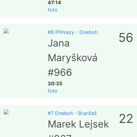
47:14
foto
#6 Příhrazy - Dneboh
56
Jana
Maryšková
#966
30:35
foto
#7 Dneboh - Branžež
22
Marek Lejsek