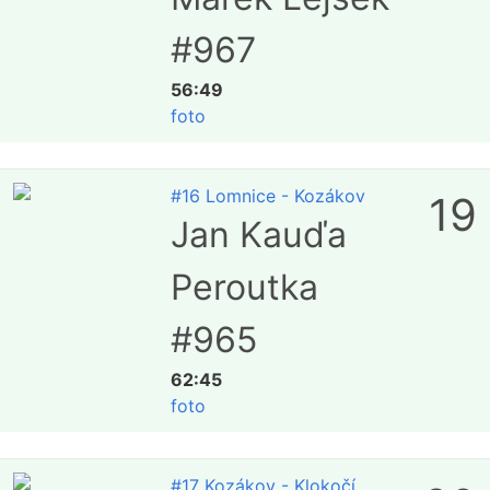
#967
56:49
foto
#16 Lomnice - Kozákov
19
Jan Kauďa
Peroutka
#965
62:45
foto
#17 Kozákov - Klokočí