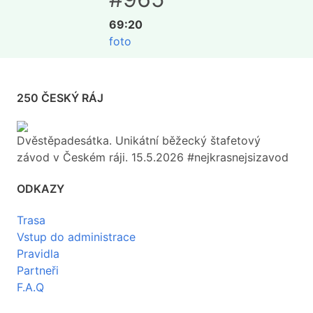
69:20
foto
250 ČESKÝ RÁJ
Dvěstěpadesátka. Unikátní běžecký štafetový
závod v Českém ráji. 15.5.2026 #nejkrasnejsizavod
ODKAZY
Trasa
Vstup do administrace
Pravidla
Partneři
F.A.Q