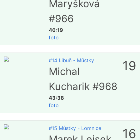
Maryšková
#966
40:19
foto
#14 Libuň - Můstky
19
Michal
Kucharik #968
43:38
foto
#15 Můstky - Lomnice
16
Marek Lejsek