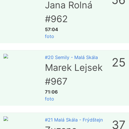
Jana Rolná
#962
57:04
foto
#20 Semily - Malá Skála
25
Marek Lejsek
#967
71:06
foto
#21 Malá Skála - Frýdštejn
37