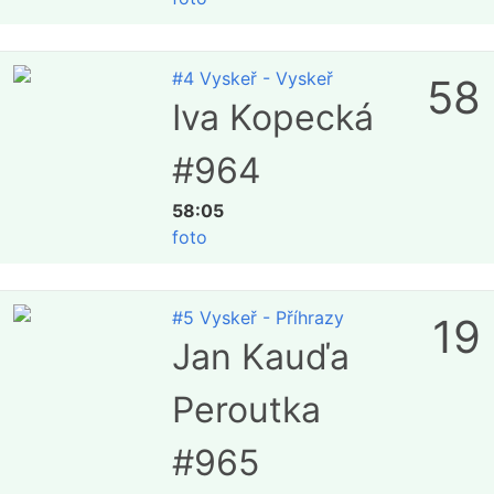
#4 Vyskeř - Vyskeř
58
Iva Kopecká
#964
58:05
foto
#5 Vyskeř - Příhrazy
19
Jan Kauďa
Peroutka
#965