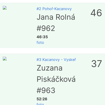
#2 Pohoř-Kacanovy
46
Jana Rolná
#962
46:35
foto
#3 Kacanovy - Vyskeř
37
Zuzana
Piskáčková
#963
52:26
foto