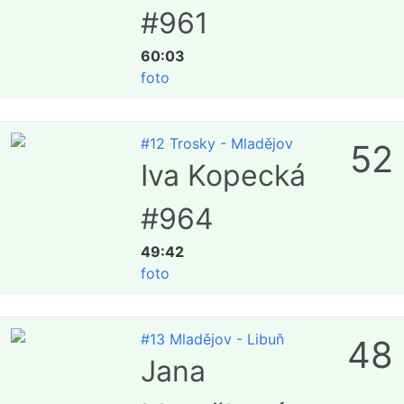
#961
60:03
foto
#12 Trosky - Mladějov
52
Iva Kopecká
#964
49:42
foto
#13 Mladějov - Libuň
48
Jana