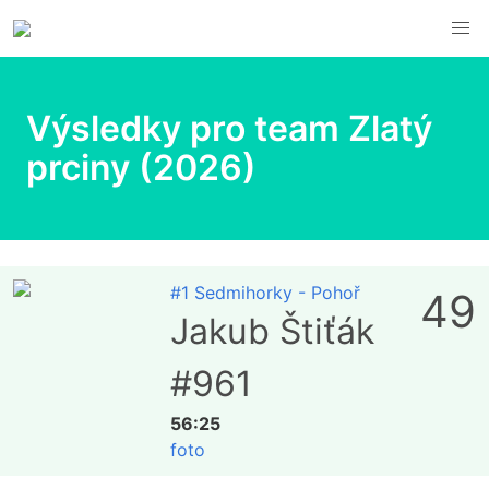
Výsledky pro team Zlatý
prciny (2026)
#1 Sedmihorky - Pohoř
49
Jakub Štiťák
#961
56:25
foto