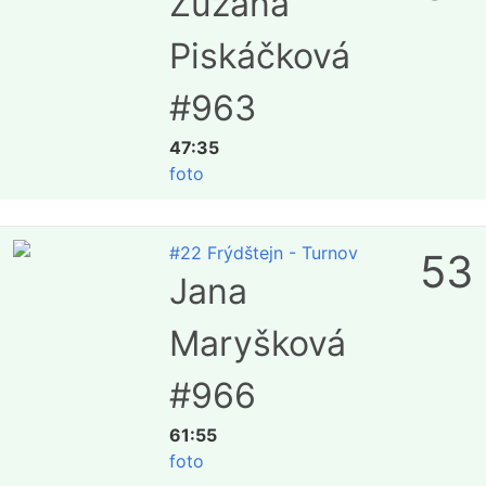
Zuzana
Piskáčková
#963
47:35
foto
#22 Frýdštejn - Turnov
53
Jana
Maryšková
#966
61:55
foto