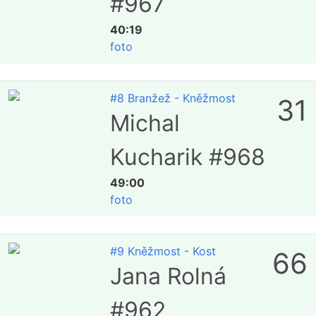
#967
40:19
foto
#8 Branžež - Kněžmost
31
Michal
Kucharik #968
49:00
foto
#9 Kněžmost - Kost
66
Jana Rolná
#962