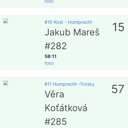
foto
#10 Kost - Humprecht
15
Jakub Mareš
#282
58:11
foto
#11 Humprecht -Trosky
57
Věra
Koťátková
#285