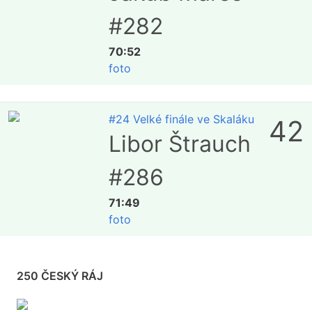
#282
70:52
foto
#24 Velké finále ve Skaláku
42
Libor Štrauch
#286
71:49
foto
250 ČESKÝ RÁJ