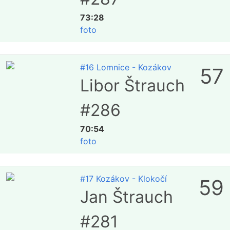
73:28
foto
#16 Lomnice - Kozákov
57
Libor Štrauch
#286
70:54
foto
#17 Kozákov - Klokočí
59
Jan Štrauch
#281