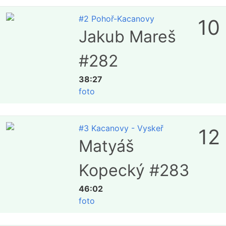
#2 Pohoř-Kacanovy
10
Jakub Mareš
#282
38:27
foto
#3 Kacanovy - Vyskeř
12
Matyáš
Kopecký #283
46:02
foto