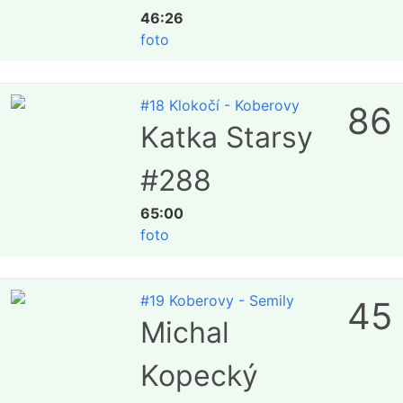
46:26
foto
#18 Klokočí - Koberovy
86
Katka Starsy
#288
65:00
foto
#19 Koberovy - Semily
45
Michal
Kopecký