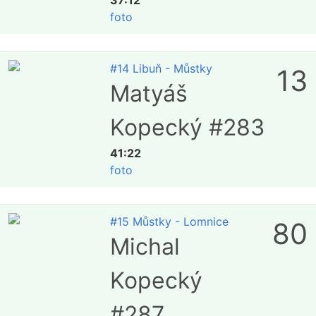
37:12
foto
#14 Libuň - Můstky
13
Matyáš
Kopecký #283
41:22
foto
#15 Můstky - Lomnice
80
Michal
Kopecký
#287