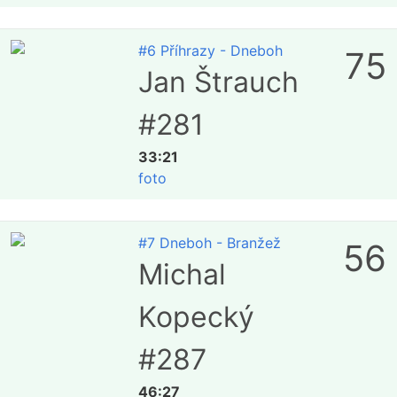
#6 Příhrazy - Dneboh
75
Jan Štrauch
#281
33:21
foto
#7 Dneboh - Branžež
56
Michal
Kopecký
#287
46:27