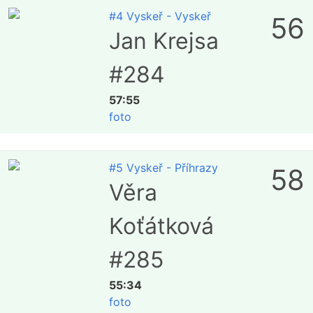
#4 Vyskeř - Vyskeř
56
Jan Krejsa
#284
57:55
foto
#5 Vyskeř - Příhrazy
58
Věra
Koťátková
#285
55:34
foto