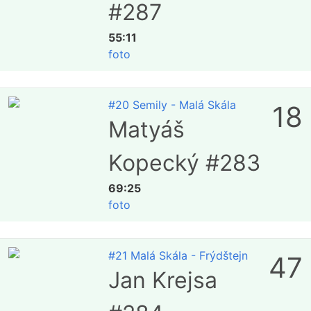
#287
55:11
foto
#20 Semily - Malá Skála
18
Matyáš
Kopecký #283
69:25
foto
#21 Malá Skála - Frýdštejn
47
Jan Krejsa