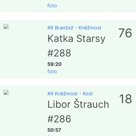
foto
#8 Branžež - Kněžmost
76
Katka Starsy
#288
59:20
foto
#9 Kněžmost - Kost
18
Libor Štrauch
#286
50:57