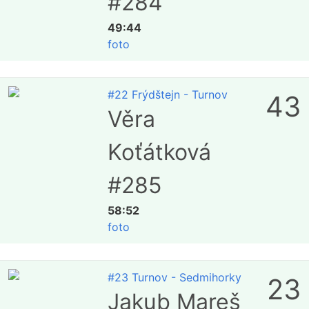
#284
49:44
foto
#22 Frýdštejn - Turnov
43
Věra
Koťátková
#285
58:52
foto
#23 Turnov - Sedmihorky
23
Jakub Mareš