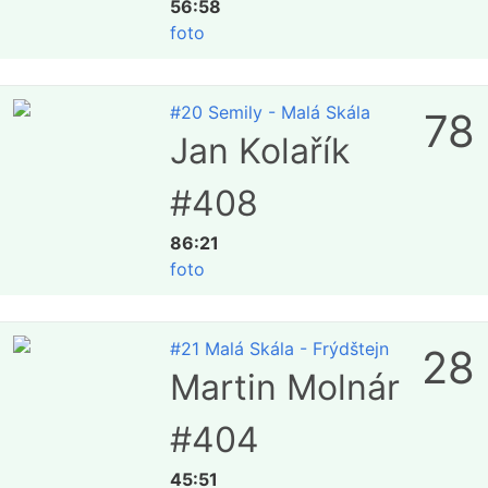
56:58
foto
#20 Semily - Malá Skála
78
Jan Kolařík
#408
86:21
foto
#21 Malá Skála - Frýdštejn
28
Martin Molnár
#404
45:51