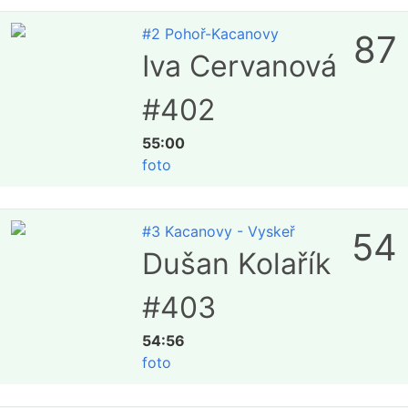
#2 Pohoř-Kacanovy
87
Iva Cervanová
#402
55:00
foto
#3 Kacanovy - Vyskeř
54
Dušan Kolařík
#403
54:56
foto