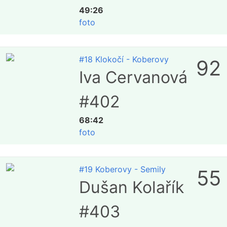
49:26
foto
#18 Klokočí - Koberovy
92
Iva Cervanová
#402
68:42
foto
#19 Koberovy - Semily
55
Dušan Kolařík
#403