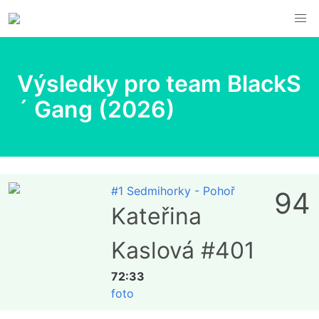
Výsledky pro team BlackS
´ Gang (2026)
#1 Sedmihorky - Pohoř
94
Kateřina
Kaslová #401
72:33
foto