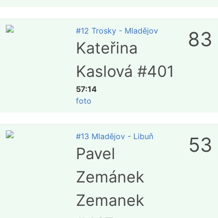
#12 Trosky - Mladějov
83
Kateřina
Kaslová #401
57:14
foto
#13 Mladějov - Libuň
53
Pavel
Zemánek
Zemanek