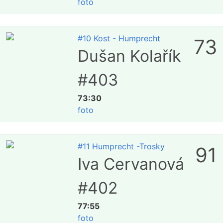
foto
#10 Kost - Humprecht
73
Dušan Kolařík
#403
73:30
foto
#11 Humprecht -Trosky
91
Iva Cervanová
#402
77:55
foto