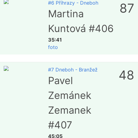
#6 Příhrazy - Dneboh
87
Martina
Kuntová #406
35:41
foto
#7 Dneboh - Branžež
48
Pavel
Zemánek
Zemanek
#407
45:05