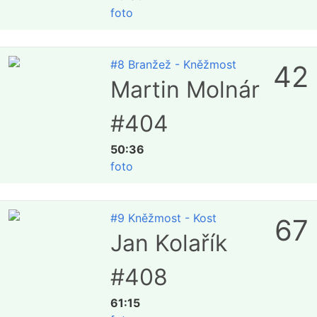
foto
#8 Branžež - Kněžmost
42
Martin Molnár
#404
50:36
foto
#9 Kněžmost - Kost
67
Jan Kolařík
#408
61:15