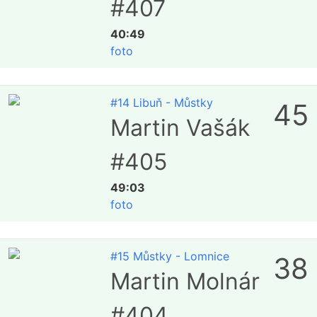
#407
40:49
foto
#14 Libuň - Můstky
45
Martin Vašák
#405
49:03
foto
#15 Můstky - Lomnice
38
Martin Molnár
#404