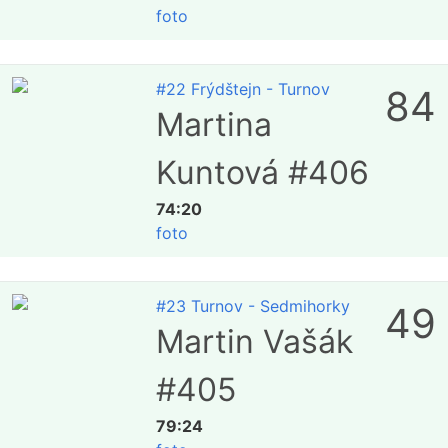
foto
#22 Frýdštejn - Turnov
84
Martina
Kuntová #406
74:20
foto
#23 Turnov - Sedmihorky
49
Martin Vašák
#405
79:24