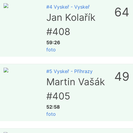
#4 Vyskeř - Vyskeř
64
Jan Kolařík
#408
59:26
foto
#5 Vyskeř - Příhrazy
49
Martin Vašák
#405
52:58
foto