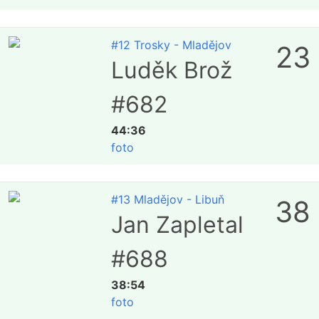
#12 Trosky - Mladějov
23
Luděk Brož
#682
44:36
foto
#13 Mladějov - Libuň
38
Jan Zapletal
#688
38:54
foto