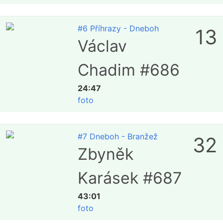
#6 Příhrazy - Dneboh
13
Václav
Chadim #686
24:47
foto
#7 Dneboh - Branžež
32
Zbyněk
Karásek #687
43:01
foto