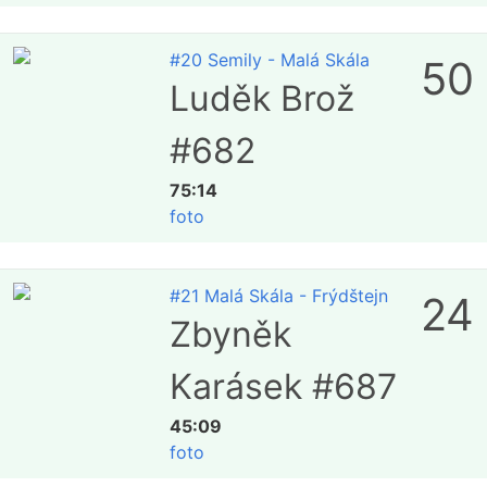
#20 Semily - Malá Skála
50
Luděk Brož
#682
75:14
foto
#21 Malá Skála - Frýdštejn
24
Zbyněk
Karásek #687
45:09
foto