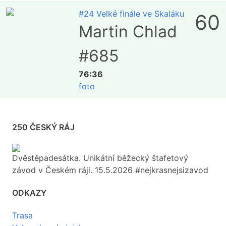
#24 Velké finále ve Skaláku
60
Martin Chlad
#685
76:36
foto
250 ČESKÝ RÁJ
Dvěstěpadesátka. Unikátní běžecký štafetový
závod v Českém ráji. 15.5.2026 #nejkrasnejsizavod
ODKAZY
Trasa