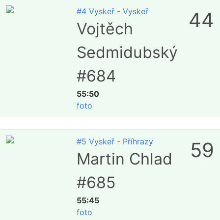
#4 Vyskeř - Vyskeř
44
Vojtěch
Sedmidubský
#684
55:50
foto
#5 Vyskeř - Příhrazy
59
Martin Chlad
#685
55:45
foto