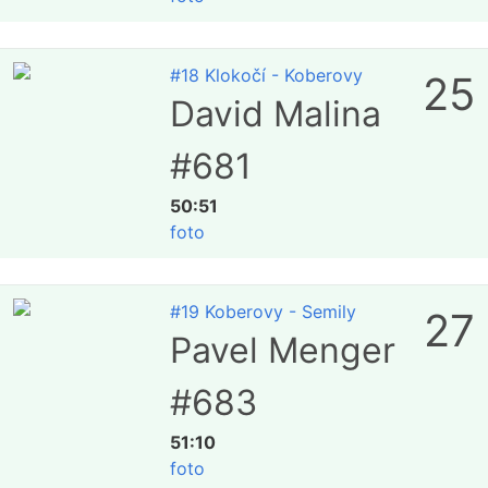
#18 Klokočí - Koberovy
25
David Malina
#681
50:51
foto
#19 Koberovy - Semily
27
Pavel Menger
#683
51:10
foto