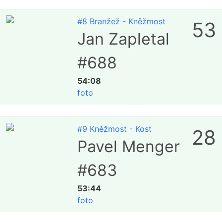
#8 Branžež - Kněžmost
53
Jan Zapletal
#688
54:08
foto
#9 Kněžmost - Kost
28
Pavel Menger
#683
53:44
foto