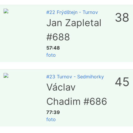
#22 Frýdštejn - Turnov
38
Jan Zapletal
#688
57:48
foto
#23 Turnov - Sedmihorky
45
Václav
Chadim #686
77:39
foto