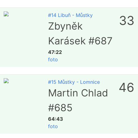
#14 Libuň - Můstky
33
Zbyněk
Karásek #687
47:22
foto
#15 Můstky - Lomnice
46
Martin Chlad
#685
64:43
foto