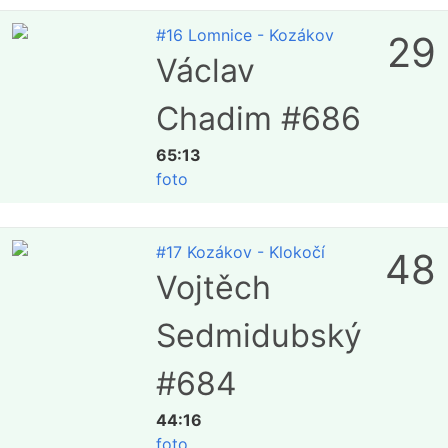
#16 Lomnice - Kozákov
29
Václav
Chadim #686
65:13
foto
#17 Kozákov - Klokočí
48
Vojtěch
Sedmidubský
#684
44:16
foto