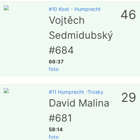
#10 Kost - Humprecht
46
Vojtěch
Sedmidubský
#684
66:37
foto
#11 Humprecht -Trosky
29
David Malina
#681
58:14
foto