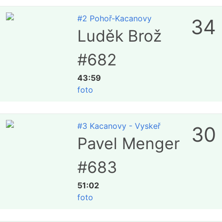
#2 Pohoř-Kacanovy
34
Luděk Brož
#682
43:59
foto
#3 Kacanovy - Vyskeř
30
Pavel Menger
#683
51:02
foto