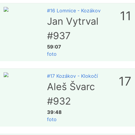
#16 Lomnice - Kozákov
11
Jan Vytrval
#937
59:07
foto
#17 Kozákov - Klokočí
17
Aleš Švarc
#932
39:48
foto