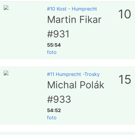
#10 Kost - Humprecht
10
Martin Fikar
#931
55:54
foto
#11 Humprecht -Trosky
15
Michal Polák
#933
54:52
foto