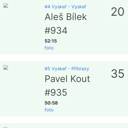
#4 Vyskeř - Vyskeř
20
Aleš Bílek
#934
52:15
foto
#5 Vyskeř - Příhrazy
35
Pavel Kout
#935
50:58
foto