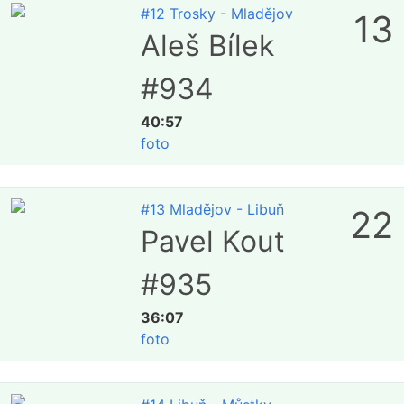
#12 Trosky - Mladějov
13
Aleš Bílek
#934
40:57
foto
#13 Mladějov - Libuň
22
Pavel Kout
#935
36:07
foto