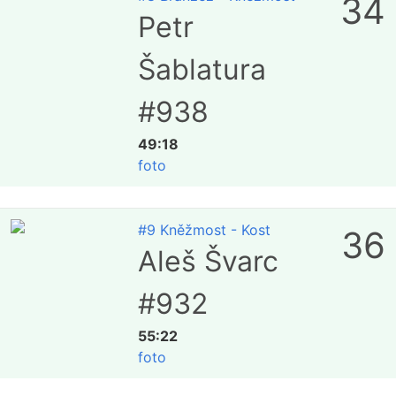
34
Petr
Šablatura
#938
49:18
foto
#9 Kněžmost - Kost
36
Aleš Švarc
#932
55:22
foto