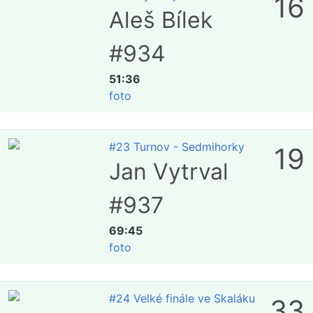
16
Aleš Bílek
#934
51:36
foto
#23 Turnov - Sedmihorky
19
Jan Vytrval
#937
69:45
foto
#24 Velké finále ve Skaláku
33