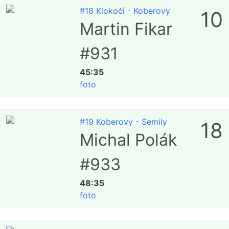
#18 Klokočí - Koberovy
10
Martin Fikar
#931
45:35
foto
#19 Koberovy - Semily
18
Michal Polák
#933
48:35
foto