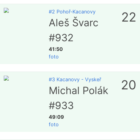
#2 Pohoř-Kacanovy
22
Aleš Švarc
#932
41:50
foto
#3 Kacanovy - Vyskeř
20
Michal Polák
#933
49:09
foto