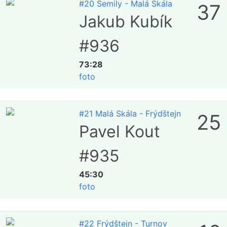
#20 Semily - Malá Skála
37
Jakub Kubík
#936
73:28
foto
#21 Malá Skála - Frýdštejn
25
Pavel Kout
#935
45:30
foto
#22 Frýdštejn - Turnov