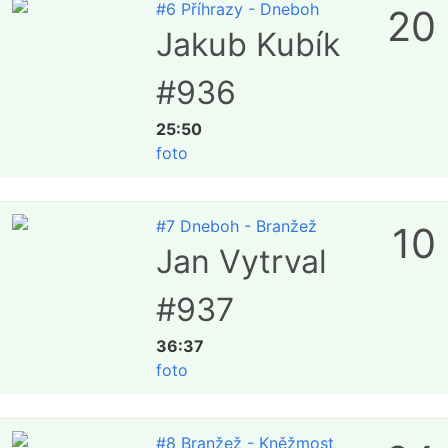
#6 Příhrazy - Dneboh
20
Jakub Kubík
#936
25:50
foto
#7 Dneboh - Branžež
10
Jan Vytrval
#937
36:37
foto
#8 Branžež - Kněžmost