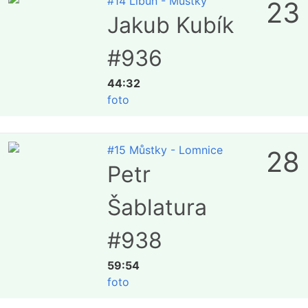
#14 Libuň - Můstky
23
Jakub Kubík
#936
44:32
foto
#15 Můstky - Lomnice
28
Petr
Šablatura
#938
59:54
foto