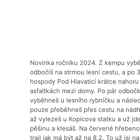
Novinka ročníku 2024. Z kempu vyběh
odbočíš na strmou lesní cestu, a po
hospody Pod Hlavaticí krátce nahor
asfaltkách mezi domy. Po pár odbočká
vyběhneš u lesního rybníčku a následn
pouze přeběhneš přes cestu na nádhe
až vylezeš u Kopicova statku a už j
pěšinu a klesáš. Na červené hřeben
trail jak má být až na 8,2. To už jsi 