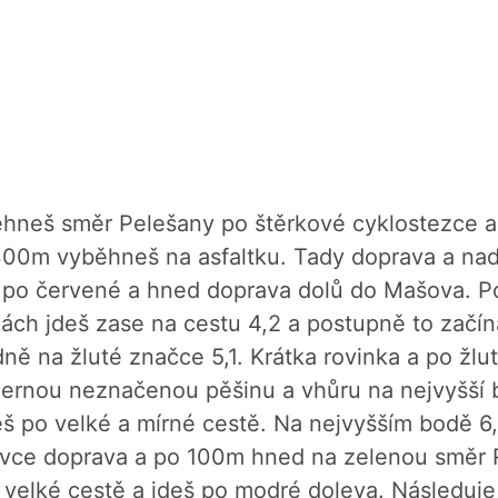
neš směr Pelešany po štěrkové cyklostezce a j
 300m vyběhneš na asfaltku. Tady doprava a nad
u po červené a hned doprava dolů do Mašova. P
ch jdeš zase na cestu 4,2 a postupně to začín
ě na žluté značce 5,1. Krátka rovinka a po žlut
rnou neznačenou pěšinu a vhůru na nejvyšší bo
deš po velké a mírné cestě. Na nejvyšším bodě
ovce doprava a po 100m hned na zelenou směr R
na velké cestě a jdeš po modré doleva. Následuje