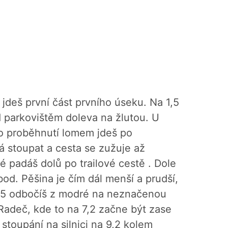
deš první část prvního úseku. Na 1,5
 parkovištěm doleva na žlutou. U
o proběhnutí lomem jdeš po
á stoupat a cesta se zužuje až
é padáš dolů po trailové cestě . Dole
d. Pěšina je čím dál menší a prudší,
 6,5 odbočíš z modré na neznačenou
adeč, kde to na 7,2 začne být zase
 stoupání na silnici na 9,2 kolem