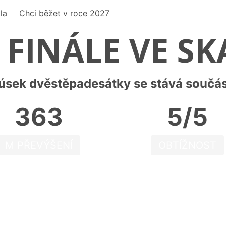
la
Chci běžet v roce 2027
 FINÁLE VE S
úsek dvěstěpadesátky se stává součás
363
5/5
M PŘEVÝŠENÍ
OBTÍŽNOST