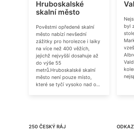
Hruboskalské
Va
skalní město
Nejs
byl 
Pověstmi opředené skalní
stol
město nabízí nevšední
Mark
zážitky pro horolezce i laiky
vzeš
na více než 400 věžích,
Albr
jejichž nejvyšší dosahuje až
Vald
do výše 55
kole
metrů.Hruboskalské skalní
nejsp
město není pouze místo,
které se tyčí vysoko nad o...
250 ČESKÝ RÁJ
ODKAZ