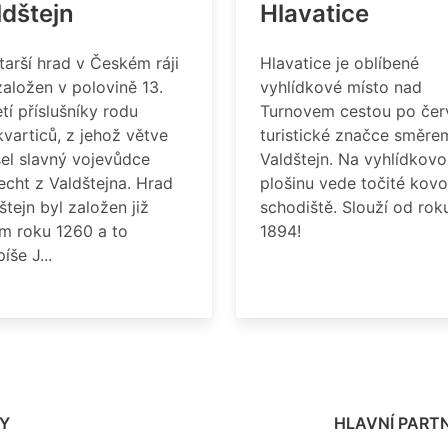
ldštejn
Hlavatice
tarší hrad v Českém ráji
Hlavatice je oblíbené
založen v polovině 13.
vyhlídkové místo nad
etí příslušníky rodu
Turnovem cestou po čer
varticů, z jehož větve
turistické značce směre
el slavný vojevůdce
Valdštejn. Na vyhlídkov
echt z Valdštejna. Hrad
plošinu vede točité kov
štejn byl založen již
schodiště. Slouží od rok
m roku 1260 a to
1894!
íše J...
Y
HLAVNÍ PARTN