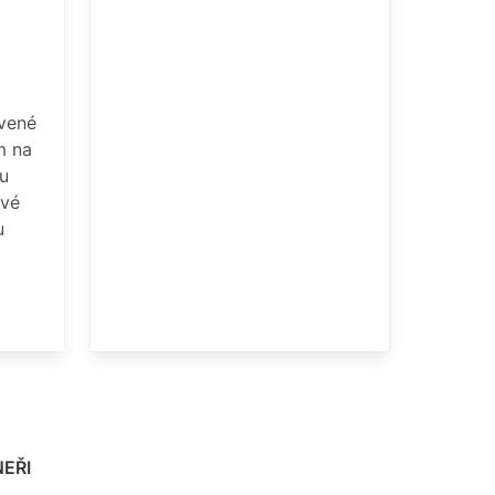
vené
m na
ou
ové
u
EŘI