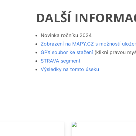
DALŠÍ INFORMA
Novinka ročníku 2024
Zobrazení na MAPY.CZ s možností uložen
GPX soubor ke stažení
(klikni pravou myší
STRAVA segment
Výsledky na tomto úseku
STI V OKOLÍ, NAŠE D