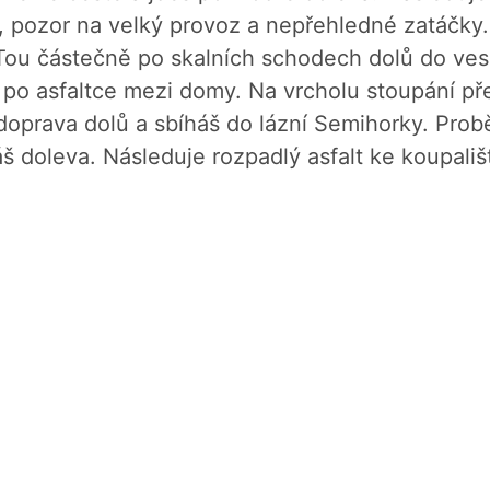
, pozor na velký provoz a nepřehledné zatáčky
 Tou částečně po skalních schodech dolů do ves
 po asfaltce mezi domy. Na vrcholu stoupání přej
 doprava dolů a sbíháš do lázní Semihorky. Prob
š doleva. Následuje rozpadlý asfalt ke koupališ