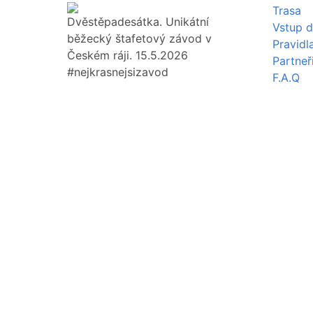
Trasa
Dvěstěpadesátka. Unikátní
Vstup d
běžecký štafetový závod v
Pravidl
Českém ráji. 15.5.2026
Partneř
#nejkrasnejsizavod
F.A.Q