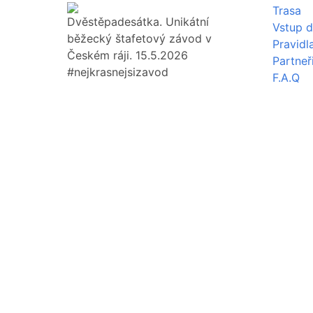
Trasa
Dvěstěpadesátka. Unikátní
Vstup d
běžecký štafetový závod v
Pravidl
Českém ráji. 15.5.2026
Partneř
#nejkrasnejsizavod
F.A.Q