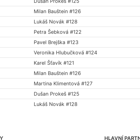
Dušan Prokeš #125
Milan Bauštein #126
Lukáš Novák #128
Petra Šebková #122
Pavel Brejška #123
Veronika Hlubučková #124
Karel Šťavík #121
Milan Bauštein #126
Martina Klimentová #127
Dušan Prokeš #125
Lukáš Novák #128
Y
HLAVNÍ PARTN