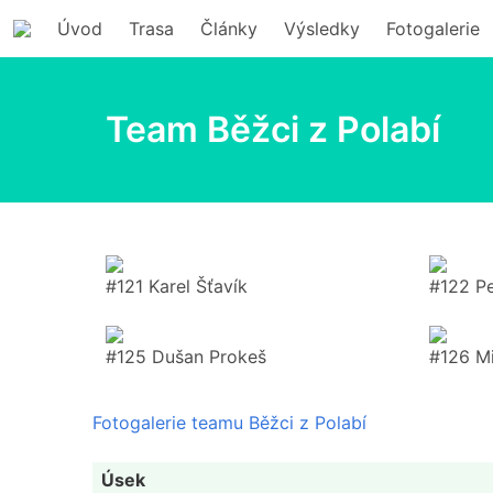
Úvod
Trasa
Články
Výsledky
Fotogalerie
Team Běžci z Polabí
#121 Karel Šťavík
#122 P
#125 Dušan Prokeš
#126 Mi
Fotogalerie teamu Běžci z Polabí
Úsek