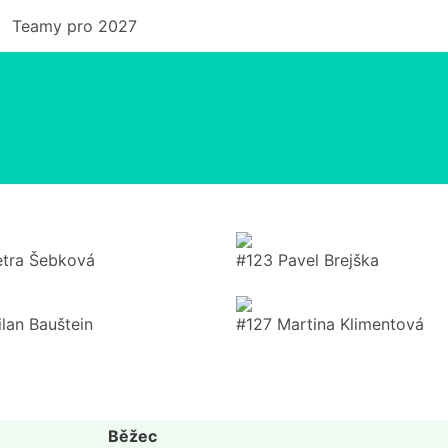
Teamy pro 2027
etra Šebková
#123 Pavel Brejška
lan Bauštein
#127 Martina Klimentová
Běžec