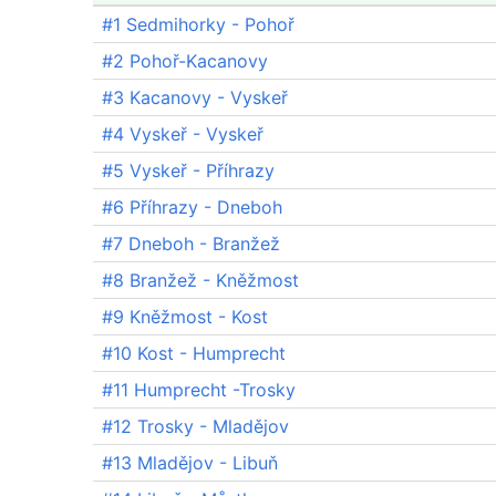
#1 Sedmihorky - Pohoř
#2 Pohoř-Kacanovy
#3 Kacanovy - Vyskeř
#4 Vyskeř - Vyskeř
#5 Vyskeř - Příhrazy
#6 Příhrazy - Dneboh
#7 Dneboh - Branžež
#8 Branžež - Kněžmost
#9 Kněžmost - Kost
#10 Kost - Humprecht
#11 Humprecht -Trosky
#12 Trosky - Mladějov
#13 Mladějov - Libuň