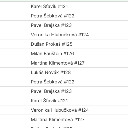
Karel Šťavík #121
Petra Šebková #122
Pavel Brejška #123
Veronika Hlubučková #124
Dušan Prokeš #125
Milan Bauštein #126
Martina Klimentová #127
Lukáš Novák #128
Petra Šebková #122
Pavel Brejška #123
Karel Šťavík #121
Veronika Hlubučková #124
Martina Klimentová #127