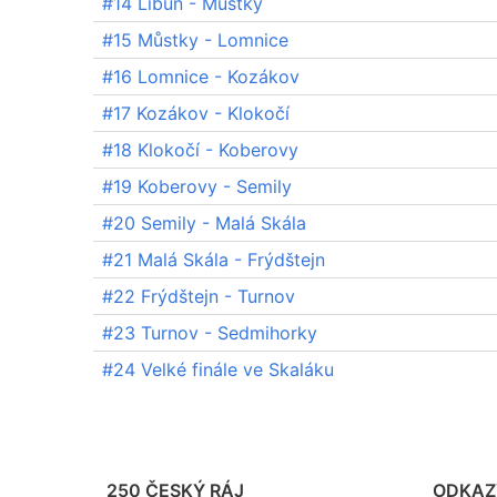
#14 Libuň - Můstky
#15 Můstky - Lomnice
#16 Lomnice - Kozákov
#17 Kozákov - Klokočí
#18 Klokočí - Koberovy
#19 Koberovy - Semily
#20 Semily - Malá Skála
#21 Malá Skála - Frýdštejn
#22 Frýdštejn - Turnov
#23 Turnov - Sedmihorky
#24 Velké finále ve Skaláku
250 ČESKÝ RÁJ
ODKAZ