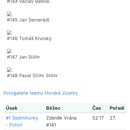
#144 Václav Bahník
#145 Jan Semerádt
#146 Tomáš Krutský
#147 Jan Stöhr
#148 Pavel Stöhr Stöhr
Fotogalerie teamu Horská Jizerky
Úsek
Běžec
Čas
Pořadí
#1 Sedmihorky
Zdeněk Vrána
52:17
27.
- Pohoř
#141