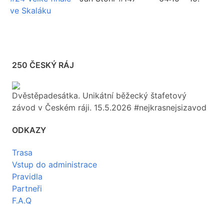
ve Skaláku
250 ČESKÝ RÁJ
Dvěstěpadesátka. Unikátní běžecký štafetový
závod v Českém ráji. 15.5.2026 #nejkrasnejsizavod
ODKAZY
Trasa
Vstup do administrace
Pravidla
Partneři
F.A.Q