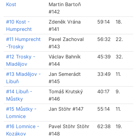
Kost
Martin Bartoň
#142
#10 Kost -
Zdeněk Vrána
59:14
18.
Humprecht
#141
#11 Humprecht
Pavel Zachoval
56:32
22.
-Trosky
#143
#12 Trosky -
Václav Bahník
45:39
32.
Mladějov
#144
#13 Mladějov -
Jan Semerádt
33:49
11.
Libuň
#145
#14 Libuň -
Tomáš Krutský
40:17
9.
Můstky
#146
#15 Můstky -
Jan Stöhr #147
55:14
11.
Lomnice
#16 Lomnice -
Pavel Stöhr Stöhr
62:38
19.
Kozákov
#148