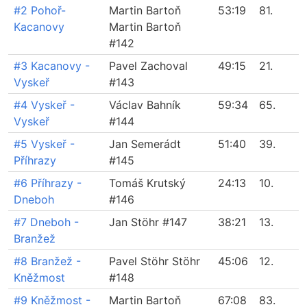
#2 Pohoř-
Martin Bartoň
53:19
81.
Kacanovy
Martin Bartoň
#142
#3 Kacanovy -
Pavel Zachoval
49:15
21.
Vyskeř
#143
#4 Vyskeř -
Václav Bahník
59:34
65.
Vyskeř
#144
#5 Vyskeř -
Jan Semerádt
51:40
39.
Příhrazy
#145
#6 Příhrazy -
Tomáš Krutský
24:13
10.
Dneboh
#146
#7 Dneboh -
Jan Stöhr #147
38:21
13.
Branžež
#8 Branžež -
Pavel Stöhr Stöhr
45:06
12.
Kněžmost
#148
#9 Kněžmost -
Martin Bartoň
67:08
83.