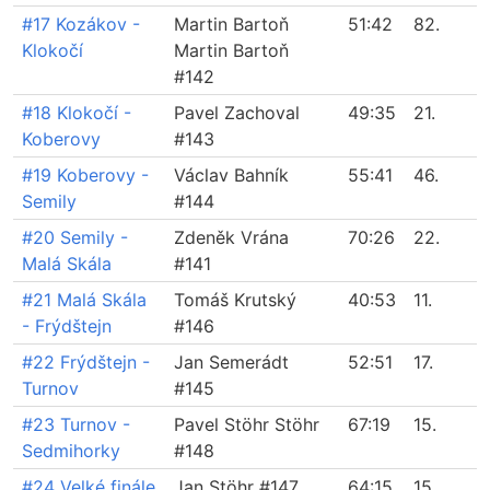
#17 Kozákov -
Martin Bartoň
51:42
82.
Klokočí
Martin Bartoň
#142
#18 Klokočí -
Pavel Zachoval
49:35
21.
Koberovy
#143
#19 Koberovy -
Václav Bahník
55:41
46.
Semily
#144
#20 Semily -
Zdeněk Vrána
70:26
22.
Malá Skála
#141
#21 Malá Skála
Tomáš Krutský
40:53
11.
- Frýdštejn
#146
#22 Frýdštejn -
Jan Semerádt
52:51
17.
Turnov
#145
#23 Turnov -
Pavel Stöhr Stöhr
67:19
15.
Sedmihorky
#148
#24 Velké finále
Jan Stöhr #147
64:15
15.