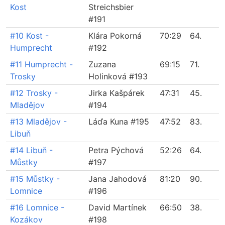
Kost
Streichsbier
#191
#10 Kost -
Klára Pokorná
70:29
64.
Humprecht
#192
#11 Humprecht -
Zuzana
69:15
71.
Trosky
Holinková #193
#12 Trosky -
Jirka Kašpárek
47:31
45.
Mladějov
#194
#13 Mladějov -
Láďa Kuna #195
47:52
83.
Libuň
#14 Libuň -
Petra Pýchová
52:26
64.
Můstky
#197
#15 Můstky -
Jana Jahodová
81:20
90.
Lomnice
#196
#16 Lomnice -
David Martínek
66:50
38.
Kozákov
#198