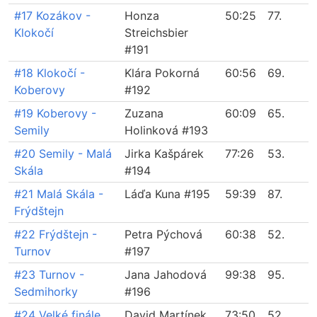
#17 Kozákov -
Honza
50:25
77.
Klokočí
Streichsbier
#191
#18 Klokočí -
Klára Pokorná
60:56
69.
Koberovy
#192
#19 Koberovy -
Zuzana
60:09
65.
Semily
Holinková #193
#20 Semily - Malá
Jirka Kašpárek
77:26
53.
Skála
#194
#21 Malá Skála -
Láďa Kuna #195
59:39
87.
Frýdštejn
#22 Frýdštejn -
Petra Pýchová
60:38
52.
Turnov
#197
#23 Turnov -
Jana Jahodová
99:38
95.
Sedmihorky
#196
#24 Velké finále
David Martínek
73:50
52.