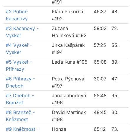
#191
#2 Pohoř-
Klára Pokorná
46:37
48.
Kacanovy
#192
#3 Kacanovy -
Zuzana
59:03
72.
Vyskeř
Holinková #193
#4 Vyskeř -
Jirka Kašpárek
57:25
55.
Vyskeř
#194
#5 Vyskeř -
Láďa Kuna #195
65:08
89.
Příhrazy
#6 Příhrazy -
Petra Pýchová
30:07
47.
Dneboh
#197
#7 Dneboh -
Jana Jahodová
55:48
95.
Branžež
#196
#8 Branžež -
David Martínek
48:45
30.
Kněžmost
#198
#9 Kněžmost -
Honza
65:12
73.