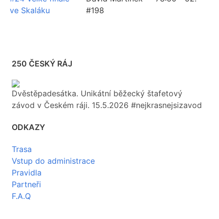
ve Skaláku
#198
250 ČESKÝ RÁJ
Dvěstěpadesátka. Unikátní běžecký štafetový
závod v Českém ráji. 15.5.2026 #nejkrasnejsizavod
ODKAZY
Trasa
Vstup do administrace
Pravidla
Partneři
F.A.Q