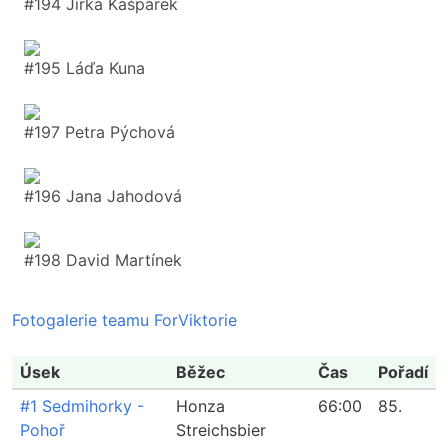
#194 Jirka Kašpárek
#195 Láďa Kuna
#197 Petra Pýchová
#196 Jana Jahodová
#198 David Martínek
Fotogalerie teamu ForViktorie
Úsek
Běžec
Čas
Pořadí
#1 Sedmihorky -
Honza
66:00
85.
Pohoř
Streichsbier