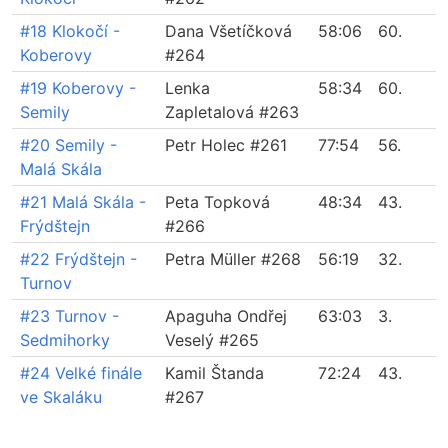
#18 Klokočí -
Dana Všetíčková
58:06
60.
Koberovy
#264
#19 Koberovy -
Lenka
58:34
60.
Semily
Zapletalová #263
#20 Semily -
Petr Holec #261
77:54
56.
Malá Skála
#21 Malá Skála -
Peta Topková
48:34
43.
Frýdštejn
#266
#22 Frýdštejn -
Petra Müller #268
56:19
32.
Turnov
#23 Turnov -
Apaguha Ondřej
63:03
3.
Sedmihorky
Veselý #265
#24 Velké finále
Kamil Štanda
72:24
43.
ve Skaláku
#267