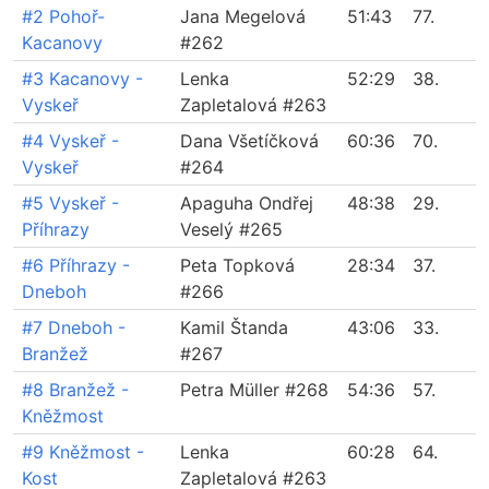
#2 Pohoř-
Jana Megelová
51:43
77.
Kacanovy
#262
#3 Kacanovy -
Lenka
52:29
38.
Vyskeř
Zapletalová #263
#4 Vyskeř -
Dana Všetíčková
60:36
70.
Vyskeř
#264
#5 Vyskeř -
Apaguha Ondřej
48:38
29.
Příhrazy
Veselý #265
#6 Příhrazy -
Peta Topková
28:34
37.
Dneboh
#266
#7 Dneboh -
Kamil Štanda
43:06
33.
Branžež
#267
#8 Branžež -
Petra Müller #268
54:36
57.
Kněžmost
#9 Kněžmost -
Lenka
60:28
64.
Kost
Zapletalová #263