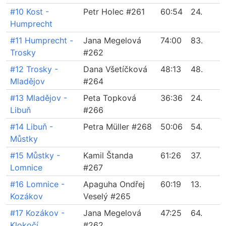
#10 Kost -
Petr Holec #261
60:54
24.
Humprecht
#11 Humprecht -
Jana Megelová
74:00
83.
Trosky
#262
#12 Trosky -
Dana Všetíčková
48:13
48.
Mladějov
#264
#13 Mladějov -
Peta Topková
36:36
24.
Libuň
#266
#14 Libuň -
Petra Müller #268
50:06
54.
Můstky
#15 Můstky -
Kamil Štanda
61:26
37.
Lomnice
#267
#16 Lomnice -
Apaguha Ondřej
60:19
13.
Kozákov
Veselý #265
#17 Kozákov -
Jana Megelová
47:25
64.
Klokočí
#262