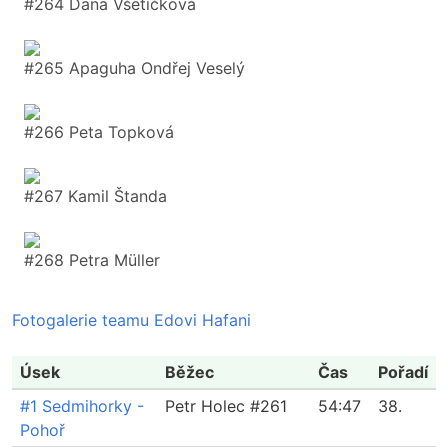
#264 Dana Všetíčková
#265 Apaguha Ondřej Veselý
#266 Peta Topková
#267 Kamil Štanda
#268 Petra Müller
Fotogalerie teamu Edovi Hafani
Úsek
Běžec
Čas
Pořadí
#1 Sedmihorky -
Petr Holec #261
54:47
38.
Pohoř