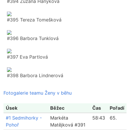
#394 Zuzana Hanyková
#395 Tereza Tomešková
#396 Barbora Tunklová
#397 Eva Partlová
#398 Barbora Lindnerová
Fotogalerie teamu Ženy v běhu
Úsek
Běžec
Čas
Pořadí
#1 Sedmihorky -
Markéta
58:43
65.
Pohoř
Matějková #391