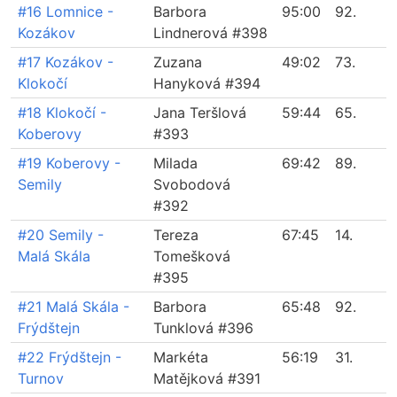
#16 Lomnice -
Barbora
95:00
92.
Kozákov
Lindnerová #398
#17 Kozákov -
Zuzana
49:02
73.
Klokočí
Hanyková #394
#18 Klokočí -
Jana Teršlová
59:44
65.
Koberovy
#393
#19 Koberovy -
Milada
69:42
89.
Semily
Svobodová
#392
#20 Semily -
Tereza
67:45
14.
Malá Skála
Tomešková
#395
#21 Malá Skála -
Barbora
65:48
92.
Frýdštejn
Tunklová #396
#22 Frýdštejn -
Markéta
56:19
31.
Turnov
Matějková #391