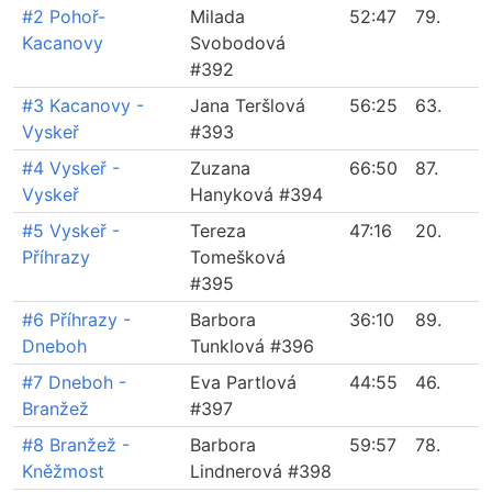
#2 Pohoř-
Milada
52:47
79.
Kacanovy
Svobodová
#392
#3 Kacanovy -
Jana Teršlová
56:25
63.
Vyskeř
#393
#4 Vyskeř -
Zuzana
66:50
87.
Vyskeř
Hanyková #394
#5 Vyskeř -
Tereza
47:16
20.
Příhrazy
Tomešková
#395
#6 Příhrazy -
Barbora
36:10
89.
Dneboh
Tunklová #396
#7 Dneboh -
Eva Partlová
44:55
46.
Branžež
#397
#8 Branžež -
Barbora
59:57
78.
Kněžmost
Lindnerová #398