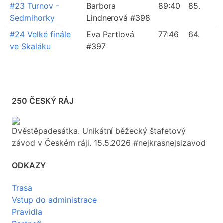
#23 Turnov -
Barbora
89:40
85.
Sedmihorky
Lindnerová #398
#24 Velké finále
Eva Partlová
77:46
64.
ve Skaláku
#397
250 ČESKÝ RÁJ
Dvěstěpadesátka. Unikátní běžecký štafetový
závod v Českém ráji. 15.5.2026 #nejkrasnejsizavod
ODKAZY
Trasa
Vstup do administrace
Pravidla