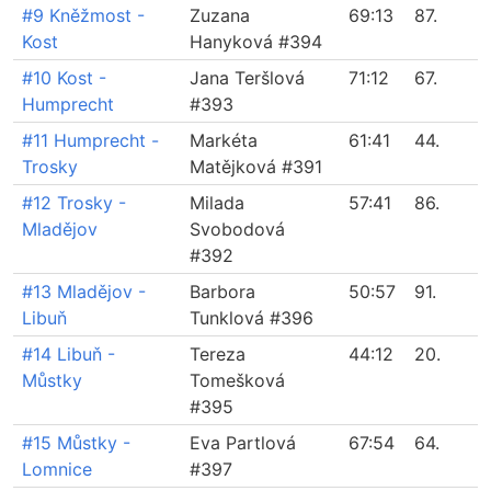
#9 Kněžmost -
Zuzana
69:13
87.
Kost
Hanyková #394
#10 Kost -
Jana Teršlová
71:12
67.
Humprecht
#393
#11 Humprecht -
Markéta
61:41
44.
Trosky
Matějková #391
#12 Trosky -
Milada
57:41
86.
Mladějov
Svobodová
#392
#13 Mladějov -
Barbora
50:57
91.
Libuň
Tunklová #396
#14 Libuň -
Tereza
44:12
20.
Můstky
Tomešková
#395
#15 Můstky -
Eva Partlová
67:54
64.
Lomnice
#397