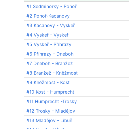
#1 Sedmihorky - Pohoř
#2 Pohoř-Kacanovy
#3 Kacanovy - Vyskeř
#4 Vyskeř - Vyskeř
#5 Vyskeř - Příhrazy
#6 Příhrazy - Dneboh
#7 Dneboh - Branžež
#8 Branžež - Kněžmost
#9 Kněžmost - Kost
#10 Kost - Humprecht
#11 Humprecht -Trosky
#12 Trosky - Mladějov
#13 Mladějov - Libuň