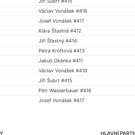
Jiří Šubrt #415
Václav Vonášek #418
Josef Vonášek #417
Klára Šťastná #412
Jiří Šťastný #414
Petra Kroftová #413
Jakub Okénka #411
Václav Vonášek #418
Jiří Šubrt #415
Petr Wasserbauer #416
Josef Vonášek #417
Y
HLAVNÍ PARTN