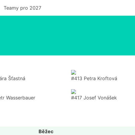
Teamy pro 2027
ára Šťastná
#413 Petra Kroftová
etr Wasserbauer
#417 Josef Vonášek
Běžec