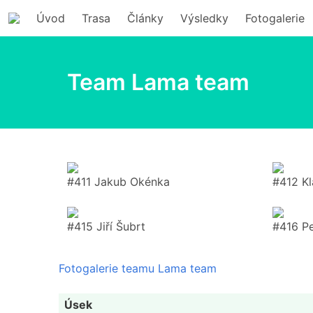
Úvod
Trasa
Články
Výsledky
Fotogalerie
Team Lama team
#411 Jakub Okénka
#412 Kl
#415 Jiří Šubrt
#416 P
Fotogalerie teamu Lama team
Úsek