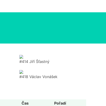
#414 Jiří Šťastný
#418 Václav Vonášek
Čas
Pořadí