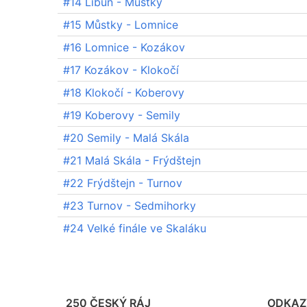
#14 Libuň - Můstky
#15 Můstky - Lomnice
#16 Lomnice - Kozákov
#17 Kozákov - Klokočí
#18 Klokočí - Koberovy
#19 Koberovy - Semily
#20 Semily - Malá Skála
#21 Malá Skála - Frýdštejn
#22 Frýdštejn - Turnov
#23 Turnov - Sedmihorky
#24 Velké finále ve Skaláku
250 ČESKÝ RÁJ
ODKAZ