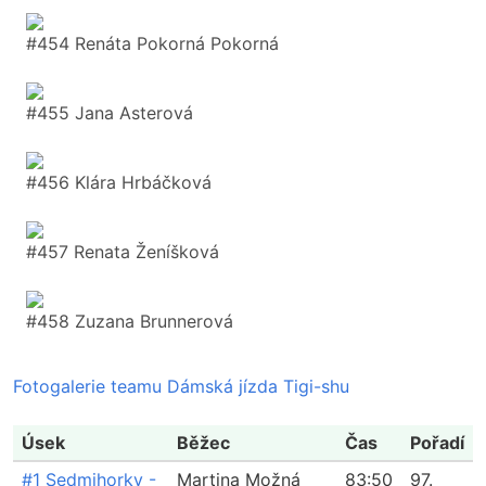
#454 Renáta Pokorná Pokorná
#455 Jana Asterová
#456 Klára Hrbáčková
#457 Renata Ženíšková
#458 Zuzana Brunnerová
Fotogalerie teamu Dámská jízda Tigi-shu
Úsek
Běžec
Čas
Pořadí
#1 Sedmihorky -
Martina Možná
83:50
97.