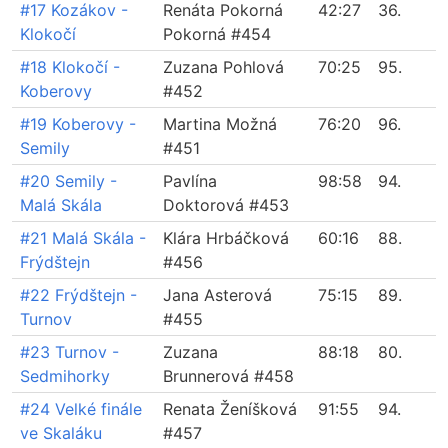
#17 Kozákov -
Renáta Pokorná
42:27
36.
Klokočí
Pokorná #454
#18 Klokočí -
Zuzana Pohlová
70:25
95.
Koberovy
#452
#19 Koberovy -
Martina Možná
76:20
96.
Semily
#451
#20 Semily -
Pavlína
98:58
94.
Malá Skála
Doktorová #453
#21 Malá Skála -
Klára Hrbáčková
60:16
88.
Frýdštejn
#456
#22 Frýdštejn -
Jana Asterová
75:15
89.
Turnov
#455
#23 Turnov -
Zuzana
88:18
80.
Sedmihorky
Brunnerová #458
#24 Velké finále
Renata Ženíšková
91:55
94.
ve Skaláku
#457