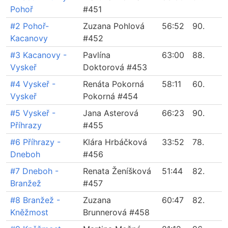
Pohoř
#451
#2 Pohoř-
Zuzana Pohlová
56:52
90.
Kacanovy
#452
#3 Kacanovy -
Pavlína
63:00
88.
Vyskeř
Doktorová #453
#4 Vyskeř -
Renáta Pokorná
58:11
60.
Vyskeř
Pokorná #454
#5 Vyskeř -
Jana Asterová
66:23
90.
Příhrazy
#455
#6 Příhrazy -
Klára Hrbáčková
33:52
78.
Dneboh
#456
#7 Dneboh -
Renata Ženíšková
51:44
82.
Branžež
#457
#8 Branžež -
Zuzana
60:47
82.
Kněžmost
Brunnerová #458