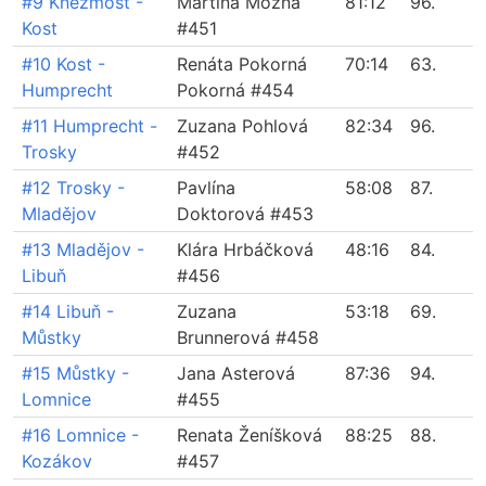
#9 Kněžmost -
Martina Možná
81:12
96.
Kost
#451
#10 Kost -
Renáta Pokorná
70:14
63.
Humprecht
Pokorná #454
#11 Humprecht -
Zuzana Pohlová
82:34
96.
Trosky
#452
#12 Trosky -
Pavlína
58:08
87.
Mladějov
Doktorová #453
#13 Mladějov -
Klára Hrbáčková
48:16
84.
Libuň
#456
#14 Libuň -
Zuzana
53:18
69.
Můstky
Brunnerová #458
#15 Můstky -
Jana Asterová
87:36
94.
Lomnice
#455
#16 Lomnice -
Renata Ženíšková
88:25
88.
Kozákov
#457