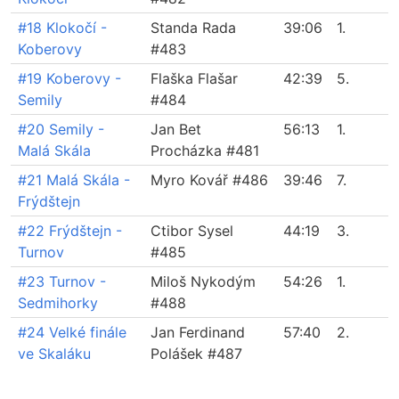
#18 Klokočí -
Standa Rada
39:06
1.
Koberovy
#483
#19 Koberovy -
Flaška Flašar
42:39
5.
Semily
#484
#20 Semily -
Jan Bet
56:13
1.
Malá Skála
Procházka #481
#21 Malá Skála -
Myro Kovář #486
39:46
7.
Frýdštejn
#22 Frýdštejn -
Ctibor Sysel
44:19
3.
Turnov
#485
#23 Turnov -
Miloš Nykodým
54:26
1.
Sedmihorky
#488
#24 Velké finále
Jan Ferdinand
57:40
2.
ve Skaláku
Polášek #487