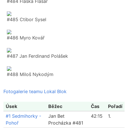
#484 Flaška Flašar
#485 Ctibor Sysel
#486 Myro Kovář
#487 Jan Ferdinand Polášek
#488 Miloš Nykodým
Fotogalerie teamu Lokal Blok
Úsek
Běžec
Čas
Pořadí
#1 Sedmihorky -
Jan Bet
42:15
1.
Pohoř
Procházka #481