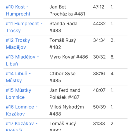
#10 Kost -
Jan Bet
47:12
1.
Humprecht
Procházka #481
#11 Humprecht -
Standa Rada
44:32
1.
Trosky
#483
#12 Trosky -
Tomáš Rusý
34:34
2.
Mladějov
#482
#13 Mladějov -
Myro Kovář #486
30:32
6.
Libuň
#14 Libuň -
Ctibor Sysel
38:16
4.
Můstky
#485
#15 Můstky -
Jan Ferdinand
48:07
1.
Lomnice
Polášek #487
#16 Lomnice -
Miloš Nykodým
50:39
1.
Kozákov
#488
#17 Kozákov -
Tomáš Rusý
31:33
2.
Klokočí
#482