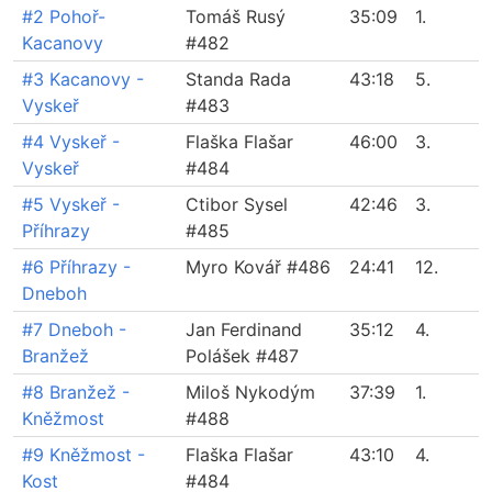
#2 Pohoř-
Tomáš Rusý
35:09
1.
Kacanovy
#482
#3 Kacanovy -
Standa Rada
43:18
5.
Vyskeř
#483
#4 Vyskeř -
Flaška Flašar
46:00
3.
Vyskeř
#484
#5 Vyskeř -
Ctibor Sysel
42:46
3.
Příhrazy
#485
#6 Příhrazy -
Myro Kovář #486
24:41
12.
Dneboh
#7 Dneboh -
Jan Ferdinand
35:12
4.
Branžež
Polášek #487
#8 Branžež -
Miloš Nykodým
37:39
1.
Kněžmost
#488
#9 Kněžmost -
Flaška Flašar
43:10
4.
Kost
#484