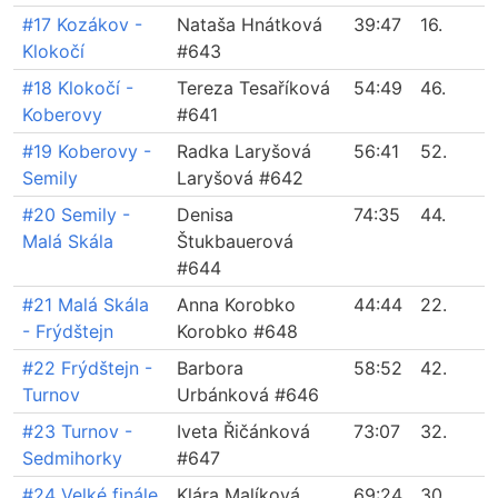
#17 Kozákov -
Nataša Hnátková
39:47
16.
Klokočí
#643
#18 Klokočí -
Tereza Tesaříková
54:49
46.
Koberovy
#641
#19 Koberovy -
Radka Laryšová
56:41
52.
Semily
Laryšová #642
#20 Semily -
Denisa
74:35
44.
Malá Skála
Štukbauerová
#644
#21 Malá Skála
Anna Korobko
44:44
22.
- Frýdštejn
Korobko #648
#22 Frýdštejn -
Barbora
58:52
42.
Turnov
Urbánková #646
#23 Turnov -
Iveta Řičánková
73:07
32.
Sedmihorky
#647
#24 Velké finále
Klára Malíková
69:24
30.