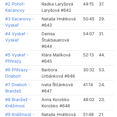
#2 Pohoř-
Radka Laryšová
44:15
37.
Kacanovy
Laryšová #642
#3 Kacanovy -
Nataša Hnátková
50:45
29.
Vyskeř
#643
#4 Vyskeř -
Denisa
54:07
31.
Vyskeř
Štukbauerová
#644
#5 Vyskeř -
Klára Malíková
52:13
44.
Příhrazy
#645
#6 Příhrazy -
Barbora
30:32
53.
Dneboh
Urbánková #646
#7 Dneboh -
Iveta Řičánková
41:14
24.
Branžež
#647
#8 Branžež -
Anna Korobko
48:02
23.
Kněžmost
Korobko #648
#9 Kněžmost -
Nataša Hnátková
51:48
21.