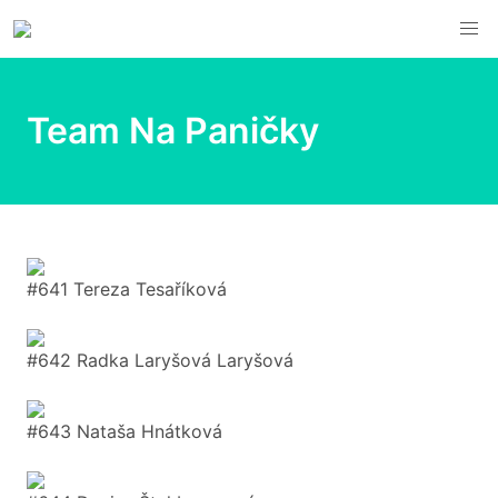
Team Na Paničky
#641 Tereza Tesaříková
#642 Radka Laryšová Laryšová
#643 Nataša Hnátková