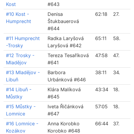
Kost
#643
#10 Kost -
Denisa
62:18
27.
Humprecht
Štukbauerová
#644
#11 Humprecht
Radka Laryšová
65:11
58.
-Trosky
Laryšová #642
#12 Trosky -
Tereza Tesaříková
47:58
47.
Mladějov
#641
#13 Mladějov -
Barbora
38:11
34.
Libuň
Urbánková #646
#14 Libuň -
Klára Malíková
43:34
18.
Můstky
#645
#15 Můstky -
Iveta Řičánková
57:05
18.
Lomnice
#647
#16 Lomnice -
Anna Korobko
66:44
37.
Kozákov
Korobko #648