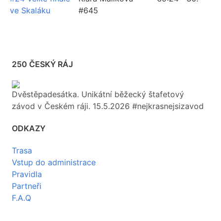
ve Skaláku
#645
250 ČESKÝ RÁJ
Dvěstěpadesátka. Unikátní běžecký štafetový
závod v Českém ráji. 15.5.2026 #nejkrasnejsizavod
ODKAZY
Trasa
Vstup do administrace
Pravidla
Partneři
F.A.Q