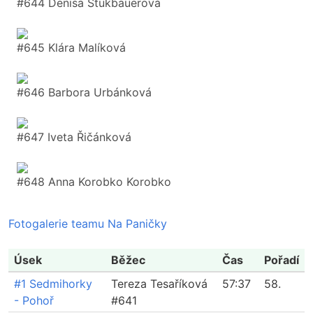
#644 Denisa Štukbauerová
#645 Klára Malíková
#646 Barbora Urbánková
#647 Iveta Řičánková
#648 Anna Korobko Korobko
Fotogalerie teamu Na Paničky
Úsek
Běžec
Čas
Pořadí
#1 Sedmihorky
Tereza Tesaříková
57:37
58.
- Pohoř
#641