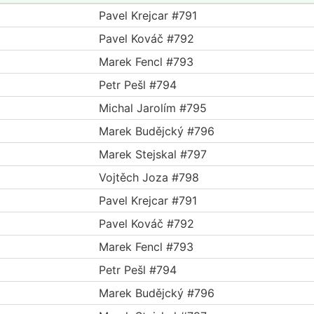
Pavel Krejcar #791
Pavel Kováč #792
Marek Fencl #793
Petr Pešl #794
Michal Jarolím #795
Marek Budějcký #796
Marek Stejskal #797
Vojtěch Joza #798
Pavel Krejcar #791
Pavel Kováč #792
Marek Fencl #793
Petr Pešl #794
Marek Budějcký #796