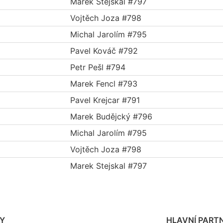
Marek Stejskal #797
Vojtěch Joza #798
Michal Jarolím #795
Pavel Kováč #792
Petr Pešl #794
Marek Fencl #793
Pavel Krejcar #791
Marek Budějcký #796
Michal Jarolím #795
Vojtěch Joza #798
Marek Stejskal #797
Y
HLAVNÍ PARTN