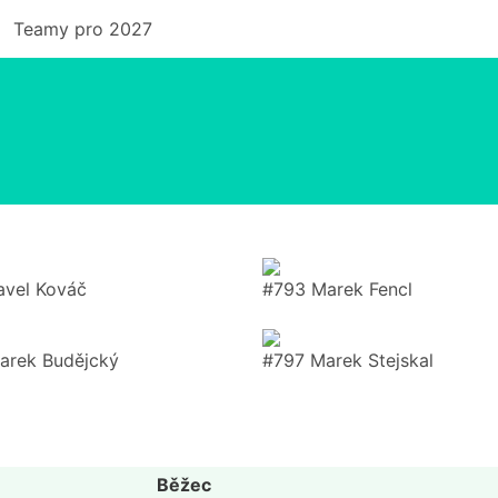
Teamy pro 2027
avel Kováč
#793 Marek Fencl
arek Budějcký
#797 Marek Stejskal
Běžec