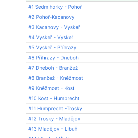
#1 Sedmihorky - Pohoř
#2 Pohoř-Kacanovy
#3 Kacanovy - Vyskeř
#4 Vyskeř - Vyskeř
#5 Vyskeř - Příhrazy
#6 Příhrazy - Dneboh
#7 Dneboh - Branžež
#8 Branžež - Kněžmost
#9 Kněžmost - Kost
#10 Kost - Humprecht
#11 Humprecht -Trosky
#12 Trosky - Mladějov
#13 Mladějov - Libuň