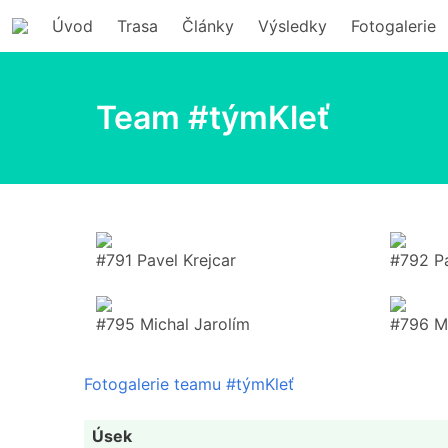
Úvod
Trasa
Články
Výsledky
Fotogalerie
Team #týmKleť
#791 Pavel Krejcar
#792 P
#795 Michal Jarolím
#796 M
Fotogalerie teamu #týmKleť
Úsek