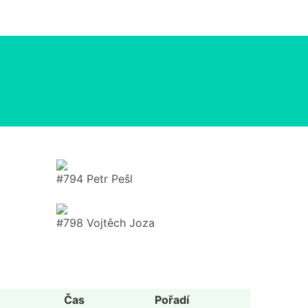
#794 Petr Pešl
#798 Vojtěch Joza
Čas
Pořadí