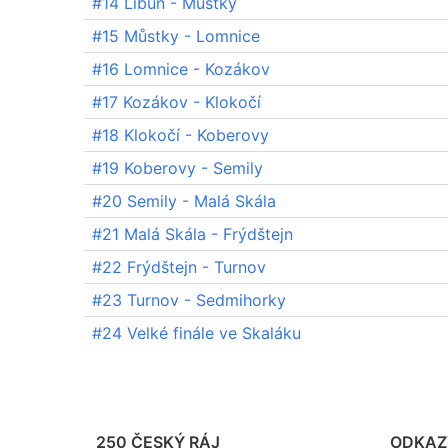
#14 Libuň - Můstky
#15 Můstky - Lomnice
#16 Lomnice - Kozákov
#17 Kozákov - Klokočí
#18 Klokočí - Koberovy
#19 Koberovy - Semily
#20 Semily - Malá Skála
#21 Malá Skála - Frýdštejn
#22 Frýdštejn - Turnov
#23 Turnov - Sedmihorky
#24 Velké finále ve Skaláku
250 ČESKÝ RÁJ
ODKAZ