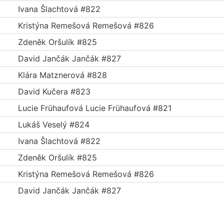
Ivana Šlachtová #822
Kristýna Remešová Remešová #826
Zdeněk Oršulík #825
David Jančák Jančák #827
Klára Matznerová #828
David Kučera #823
Lucie Frühaufová Lucie Frühaufová #821
Lukáš Veselý #824
Ivana Šlachtová #822
Zdeněk Oršulík #825
Kristýna Remešová Remešová #826
David Jančák Jančák #827