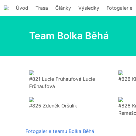
Úvod
Trasa
Články
Výsledky
Fotogalerie
Team Bolka Běhá
#821 Lucie Frühaufová Lucie
#828 K
Frühaufová
#825 Zdeněk Oršulík
#826 K
Remeš
Fotogalerie teamu Bolka Běhá