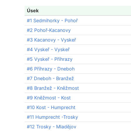
Úsek
#1 Sedmihorky - Pohoř
#2 Pohoř-Kacanovy
#3 Kacanovy - Vyskeř
#4 Vyskeř - Vyskeř
#5 Vyskeř - Příhrazy
#6 Příhrazy - Dneboh
#7 Dneboh - Branžež
#8 Branžež - Kněžmost
#9 Kněžmost - Kost
#10 Kost - Humprecht
#11 Humprecht -Trosky
#12 Trosky - Mladějov