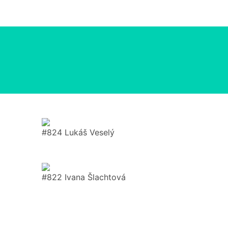
#824 Lukáš Veselý
#822 Ivana Šlachtová