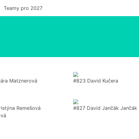
Teamy pro 2027
lára Matznerová
#823 David Kučera
ristýna Remešová
#827 David Jančák Jančák
ová