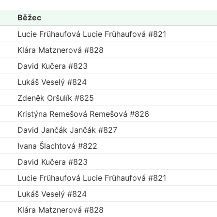
Běžec
Lucie Frühaufová Lucie Frühaufová #821
Klára Matznerová #828
David Kučera #823
Lukáš Veselý #824
Zdeněk Oršulík #825
Kristýna Remešová Remešová #826
David Jančák Jančák #827
Ivana Šlachtová #822
David Kučera #823
Lucie Frühaufová Lucie Frühaufová #821
Lukáš Veselý #824
Klára Matznerová #828