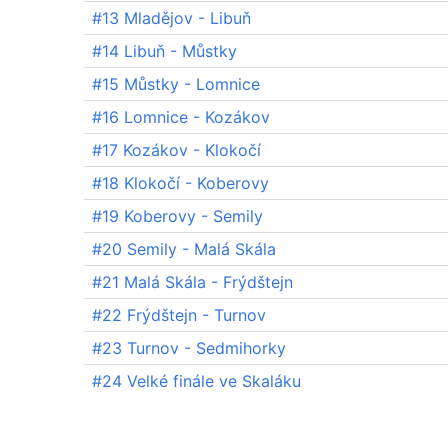
#13 Mladějov - Libuň
#14 Libuň - Můstky
#15 Můstky - Lomnice
#16 Lomnice - Kozákov
#17 Kozákov - Klokočí
#18 Klokočí - Koberovy
#19 Koberovy - Semily
#20 Semily - Malá Skála
#21 Malá Skála - Frýdštejn
#22 Frýdštejn - Turnov
#23 Turnov - Sedmihorky
#24 Velké finále ve Skaláku