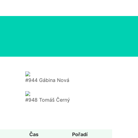
#944 Gábina Nová
#948 Tomáš Černý
Čas
Pořadí