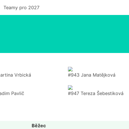
Teamy pro 2027
artina Vrbická
#943 Jana Matějková
adim Pavlič
#947 Tereza Šebestiková
Běžec