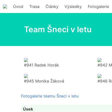
Úvod
Trasa
Články
Výsledky
Fotogalerie
Team Šneci v letu
#941 Radek Horák
#942 M
#945 Monika Žáková
#946 R
Fotogalerie teamu Šneci v letu
Úsek