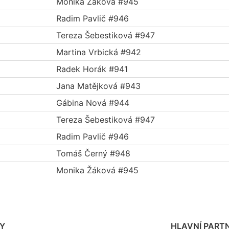
Monika Žáková #945
Radim Pavlič #946
Tereza Šebestiková #947
Martina Vrbická #942
Radek Horák #941
Jana Matějková #943
Gábina Nová #944
Tereza Šebestiková #947
Radim Pavlič #946
Tomáš Černý #948
Monika Žáková #945
Y
HLAVNÍ PARTN