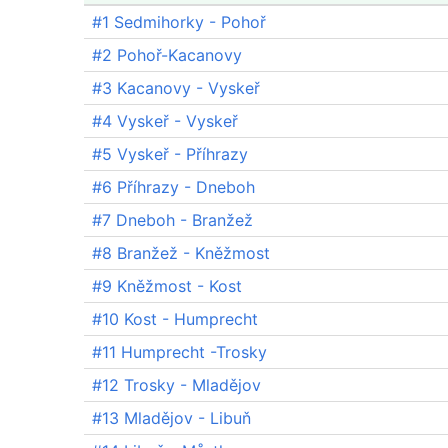
#1 Sedmihorky - Pohoř
#2 Pohoř-Kacanovy
#3 Kacanovy - Vyskeř
#4 Vyskeř - Vyskeř
#5 Vyskeř - Příhrazy
#6 Příhrazy - Dneboh
#7 Dneboh - Branžež
#8 Branžež - Kněžmost
#9 Kněžmost - Kost
#10 Kost - Humprecht
#11 Humprecht -Trosky
#12 Trosky - Mladějov
#13 Mladějov - Libuň