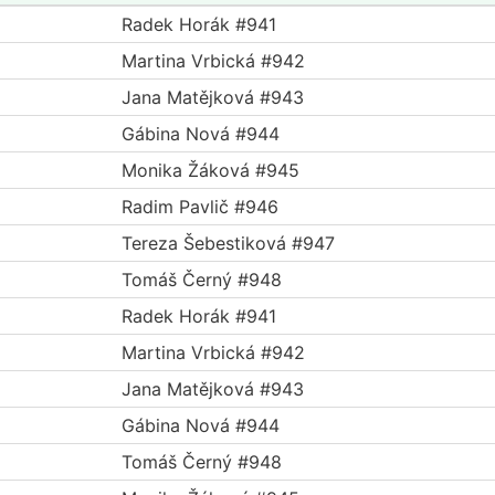
Radek Horák #941
Martina Vrbická #942
Jana Matějková #943
Gábina Nová #944
Monika Žáková #945
Radim Pavlič #946
Tereza Šebestiková #947
Tomáš Černý #948
Radek Horák #941
Martina Vrbická #942
Jana Matějková #943
Gábina Nová #944
Tomáš Černý #948