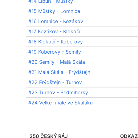
#14 Libuň - Můstky
#15 Můstky - Lomnice
#16 Lomnice - Kozákov
#17 Kozákov - Klokočí
#18 Klokočí - Koberovy
#19 Koberovy - Semily
#20 Semily - Malá Skála
#21 Malá Skála - Frýdštejn
#22 Frýdštejn - Turnov
#23 Turnov - Sedmihorky
#24 Velké finále ve Skaláku
250 ČESKÝ RÁJ
ODKAZ