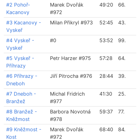
#2 Pohoř-
Marek Dvořák
49:20
66.
Kacanovy
#972
#3 Kacanovy -
Milan Přikryl #973
52:45
43.
Vyskeř
#4 Vyskeř -
#0
53:52
99.
Vyskeř
#5 Vyskeř -
Petr Harzer #975
57:28
64.
Příhrazy
#6 Příhrazy -
Jiří Pitrocha #976
28:44
39.
Dneboh
#7 Dneboh -
Michal Fridrich
41:30
25.
Branžež
#977
#8 Branžež -
Barbora Novotná
59:37
77.
Kněžmost
#978
#9 Kněžmost -
Marek Dvořák
68:40
84.
Kost
#972