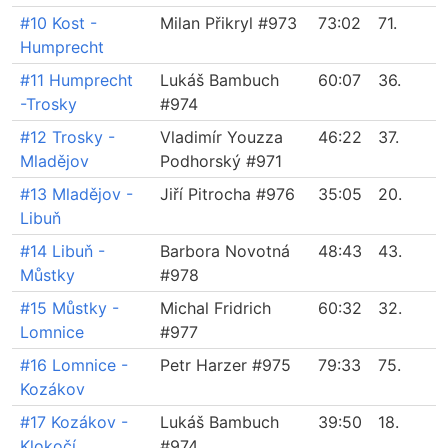
#10 Kost -
Milan Přikryl #973
73:02
71.
Humprecht
#11 Humprecht
Lukáš Bambuch
60:07
36.
-Trosky
#974
#12 Trosky -
Vladimír Youzza
46:22
37.
Mladějov
Podhorský #971
#13 Mladějov -
Jiří Pitrocha #976
35:05
20.
Libuň
#14 Libuň -
Barbora Novotná
48:43
43.
Můstky
#978
#15 Můstky -
Michal Fridrich
60:32
32.
Lomnice
#977
#16 Lomnice -
Petr Harzer #975
79:33
75.
Kozákov
#17 Kozákov -
Lukáš Bambuch
39:50
18.
Klokočí
#974