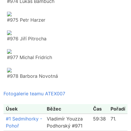
#974 Lukáš Bambuch
#975 Petr Harzer
#976 Jiří Pitrocha
#977 Michal Fridrich
#978 Barbora Novotná
Fotogalerie teamu ATEX007
Úsek
Běžec
Čas
Pořadí
#1 Sedmihorky -
Vladimír Youzza
59:38
71.
Pohoř
Podhorský #971