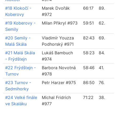
#18 Klokočí -
Marek Dvořák
66:17
89.
Koberovy
#972
#19 Koberovy -
Milan Přikryl #973
59:51
62.
Semily
#20 Semily -
Vladimír Youzza
82:43
69.
Malá Skála
Podhorský #971
#21 Malá Skála
Lukáš Bambuch
58:23
84.
- Frýdštejn
#974
#22 Frýdštejn -
Barbora Novotná
58:46
41.
Turnov
#978
#23 Turnov -
Petr Harzer #975
86:50
76.
Sedmihorky
#24 Velké finále
Michal Fridrich
71:22
38.
ve Skaláku
#977